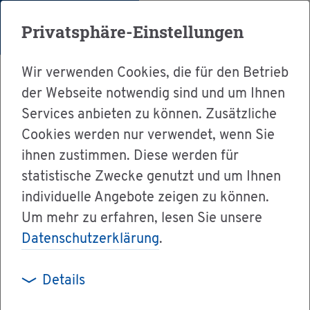
Menü
Privatsphäre-Einstellungen
Wir verwenden Cookies, die für den Betrieb
der Webseite notwendig sind und um Ihnen
Services anbieten zu können. Zusätzliche
Cookies werden nur verwendet, wenn Sie
Ser­vice
ihnen zustimmen. Diese werden für
Ver­wal­tung & Bür­ger­ser­vice
statistische Zwecke genutzt und um Ihnen
individuelle Angebote zeigen zu können.
Le­bens­la­gen A-Z
Um mehr zu erfahren, lesen Sie unsere
Fi­nan­zi­el­le und sons­ti­ge Wohn­hil­fen
Datenschutzerklärung
.
Details