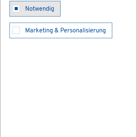
Fi­nan­zi­el­le
Notwendig
und sons­ti­ge
Marketing & Personalisierung
Wohn­hil­fen
Stei­gen die Mie­ten, kann Woh­nen schnell
zur fi­nan­zi­el­len Be­las­tung wer­den. Be­son­
ders für Fa­mi­li­en mit Kin­dern, Al­lein­er­zie­
hen­de oder äl­te­re Men­schen mit einer
nied­ri­gen Rente kann es schwie­rig sein, die
Kos­ten für einen an­ge­mes­se­nen Wohn­raum
zu be­zah­len.