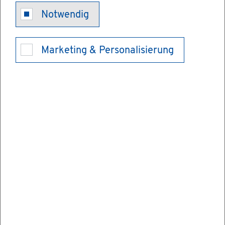
Er­zie­hungs-
Notwendig
und Ord­
Marketing & Personalisierung
nungs­maß­
nah­men in der
Schu­le
So­weit päd­ago­gi­sche Er­zie­hungs­maß­nah­
men nicht aus­rei­chen, kann die Schu­le