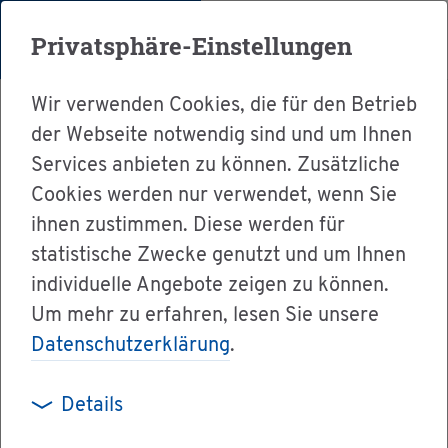
Menü
Privatsphäre-Einstellungen
Wir verwenden Cookies, die für den Betrieb
der Webseite notwendig sind und um Ihnen
Services anbieten zu können. Zusätzliche
Cookies werden nur verwendet, wenn Sie
Ser­vice
ihnen zustimmen. Diese werden für
Ver­wal­tung & Bür­ger­ser­vice
statistische Zwecke genutzt und um Ihnen
individuelle Angebote zeigen zu können.
Le­bens­la­gen A-Z
Um mehr zu erfahren, lesen Sie unsere
Er­zie­hungs- und Ord­nungs­maß­nah­men in der
Datenschutzerklärung
.
Schu­le
Details