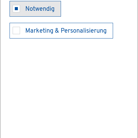
Check­lis­te
Notwendig
zum Umzug
Marketing & Personalisierung
Diese Liste führt die wich­tigs­ten Punk­te
auf, die bei einem Umzug auf Sie zu­kom­
men kön­nen. De­tails zu den ein­zel­nen Kon­
tak­ten mit den Be­hör­den fin­den Sie in den
zu­ge­hö­ri­gen Leis­tun­gen.
Vor dem Umzug
Um­zugs­ter­min fest­le­gen