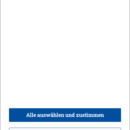
Maute Areal
Orts­recht
In­halt
Im­pres­sum
Da­ten­schutz
Kon­takt & Öff­nungs­zei­ten
Bar­rie­re­frei­heit
Alle auswählen und zustimmen
© 2026 Ge­mein­de Bi­sin­gen,
Rea­li­sie­rung:
weber.​digital