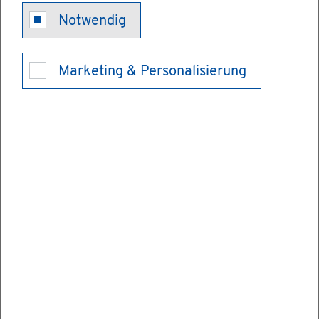
schäft
Notwendig
Marketing & Personalisierung
Wer sich ent­schlie­ßt, im Im­port- oder Ex­
port­ge­schäft tätig zu wer­den, muss sich mit
einer Reihe zoll­recht­li­cher Be­stim­mun­gen
aus­ein­an­der­set­zen.
Bun­des­zoll­ver­wal­tung
Bun­des­wirt­schafts­mi­nis­te­ri­um
Frei­ga­be­ver­merk
Die­ser Text ent­stand in enger Zu­sam­men­
ar­beit mit den fach­lich zu­stän­di­gen Stel­len.