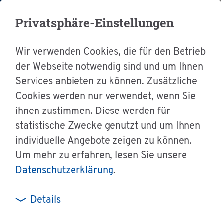
Menü
Privatsphäre-Einstellungen
Wir verwenden Cookies, die für den Betrieb
der Webseite notwendig sind und um Ihnen
Services anbieten zu können. Zusätzliche
Cookies werden nur verwendet, wenn Sie
Ser­vice
ihnen zustimmen. Diese werden für
Ver­wal­tung & Bür­ger­ser­vice
statistische Zwecke genutzt und um Ihnen
individuelle Angebote zeigen zu können.
Le­bens­la­gen A-Z
Aus­lands­ge­schäft
Um mehr zu erfahren, lesen Sie unsere
Datenschutzerklärung
.
Aus­lands­ge­
Details