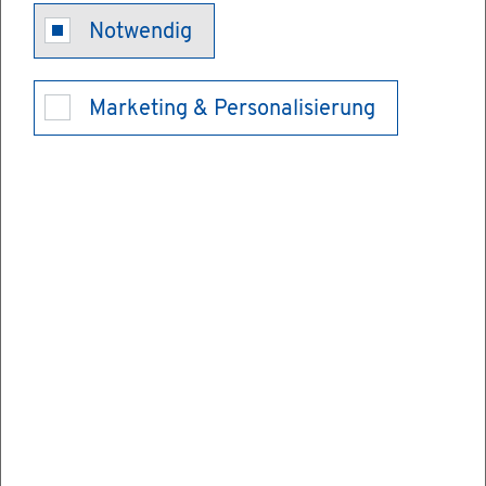
Auf­trags­be­ra­
Notwendig
tungs­stel­len
Marketing & Personalisierung
Die Auf­trags­be­ra­tungs­stel­len ge­hö­ren zu
den Selbst­ver­wal­tungs­ein­rich­tun­gen der
Wirt­schaft. Ei­ner­seits un­ter­stüt­zen sie Un­
ter­neh­men beim Zu­gang zu na­tio­na­len und
in­ter­na­tio­na­len öf­fent­li­chen Märk­ten, auf
der an­de­ren Seite hel­fen sie Be­hör­den bei
der Aus­schrei­bung ver­ga­be­rechts­kon­for­
mer Auf­trä­ge.