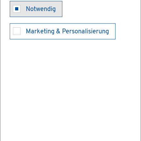
An­schlüs­se an
Notwendig
Ver­sor­gungs­
Marketing & Personalisierung
ein­rich­tun­gen
Die Ge­mein­den er­he­ben für die erst­ma­li­ge
end­gül­ti­ge Her­stel­lung von ein­zel­nen nicht
lei­tungs­ge­bun­de­nen An­la­gen (z.B. öf­fent­li­
che Stra­ßen, Wege, Park­flä­chen, Grün- und
Lärm­schutz­an­la­gen) Er­schlie­ßungs­bei­trä­
ge. Diese rich­ten sich nach den tat­säch­lich
an­fal­len­den Kos­ten.