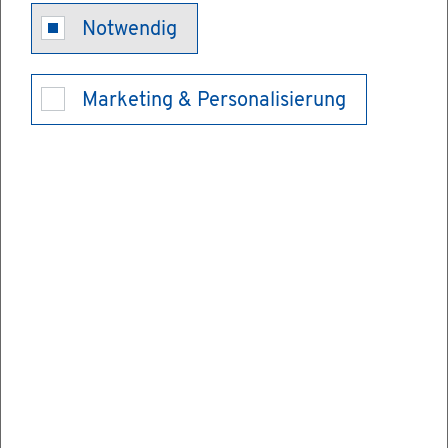
Kfz-Um­mel­
Notwendig
dung bei
Marketing & Personalisierung
Zuzug in an­
de­ren Zu­las­
sungs­be­zirk
Do­ku­ment an­se­hen/her­un­ter­la­den