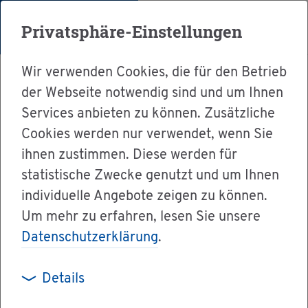
Menü
Privatsphäre-Einstellungen
Wir verwenden Cookies, die für den Betrieb
der Webseite notwendig sind und um Ihnen
Services anbieten zu können. Zusätzliche
Cookies werden nur verwendet, wenn Sie
Ser­vice
ihnen zustimmen. Diese werden für
Ver­wal­tung & Bür­ger­ser­vice
statistische Zwecke genutzt und um Ihnen
individuelle Angebote zeigen zu können.
Down­loads & For­mu­la­re
Um mehr zu erfahren, lesen Sie unsere
Kfz-Um­mel­dung bei Zuzug in an­de­ren Zu­las­
Datenschutzerklärung
.
sungs­be­zirk
Details