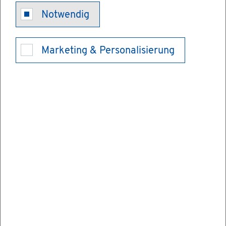
Wohn­raum­
Notwendig
för­de­rung –
Marketing & Personalisierung
Be­son­de­re
För­de­rung von
Mit­ar­bei­ter­
wohn­raum be­
an­tra­gen