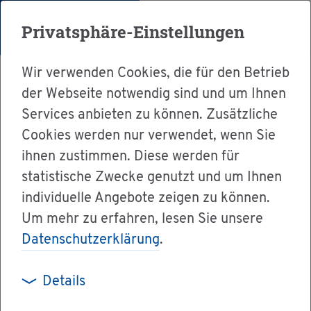
Menü
Privatsphäre-Einstellungen
Wir verwenden Cookies, die für den Betrieb
der Webseite notwendig sind und um Ihnen
Services anbieten zu können. Zusätzliche
Cookies werden nur verwendet, wenn Sie
Ser­vice
ihnen zustimmen. Diese werden für
Ver­wal­tung & Bür­ger­ser­vice
statistische Zwecke genutzt und um Ihnen
individuelle Angebote zeigen zu können.
Dienst­leis­tun­gen A-Z
Um mehr zu erfahren, lesen Sie unsere
Ab­ga­be für den Deut­schen Wein­fonds ent­rich­
Datenschutzerklärung
.
ten
Details