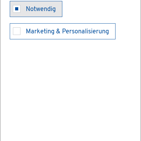
Ab­ga­be für
Notwendig
den Deut­schen
Marketing & Personalisierung
Wein­fonds
ent­rich­ten
Der Deut­sche Wein­fonds (AdöR) ist eine
Ein­rich­tung der deut­schen Wein­wirt­schaft.
Er för­dert Qua­li­tät und Ab­satz des Wei­nes
durch ge­mein­schaft­li­che, wett­be­werbs­neu­