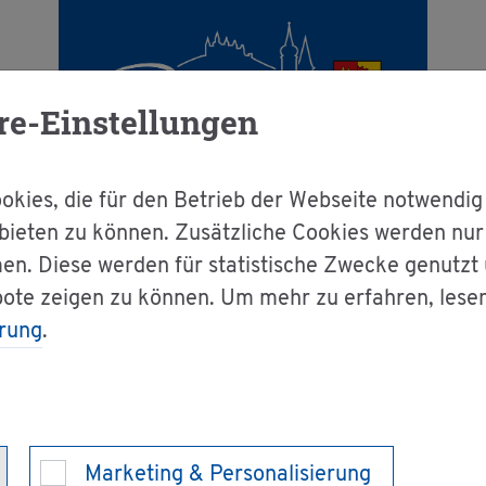
re-Einstellungen
kies, die für den Betrieb der Webseite notwendig
bieten zu können. Zusätzliche Cookies werden nu
en. Diese werden für statistische Zwecke genutzt
g & Bür­ger­ser­vice
Dienst­leis­tun­gen A-Z
bote zeigen zu können. Um mehr zu erfahren, lese
rung
.
ge­pflicht be­frei­en las­sen
h­weis- und
Marketing & Personalisierung