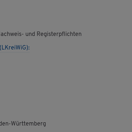
ch­weis- und Re­gis­ter­pflich­ten
 (LKrei­WiG):
aden-Würt­tem­berg