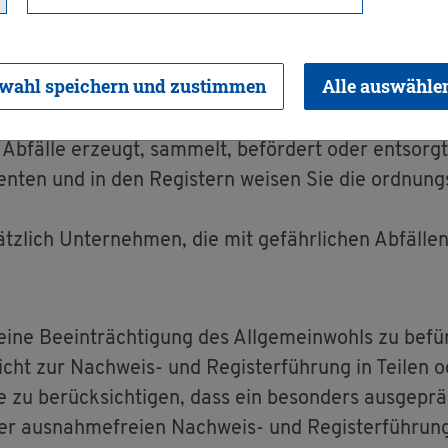
e­ge­pflicht be­frei­
wahl speichern und zustimmen
Alle auswähle
Ab­fäl­le er­zeugt, sam­melt, be­för­dert oder ent­sorgt,
en­ten und in den Re­gis­tern wei­sen Sie die ord­nung
­sätz­lich Un­ter­neh­men, die mit ge­fähr­li­chen Ab­fäl­
ne Be­ein­träch­ti­gung des All­ge­mein­wohls zu be­für
icht zur Nach­weis- und Re­gis­ter­füh­rung in Tei­len
u be­rück­sich­ti­gen, dass ein be­son­ders aus­ge­präg­t
er aus­nah­me­frei­en Nach­weis- und Re­gis­ter­füh­run