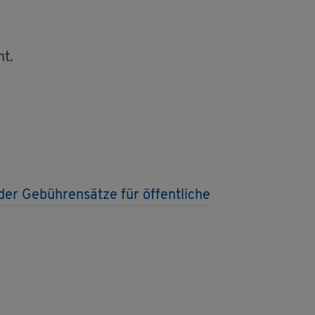
ht.
er Ge­büh­ren­sät­ze für öf­fent­li­che