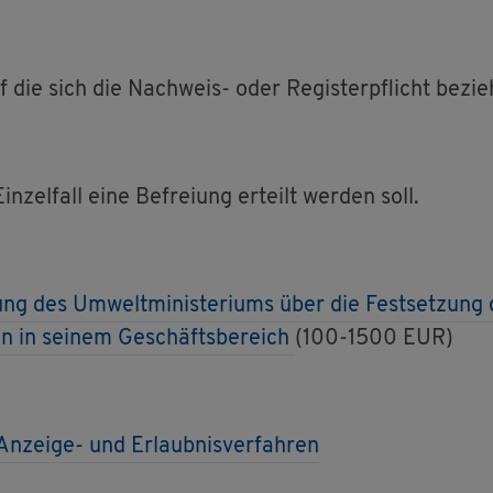
die sich die Nach­weis- oder Re­gis­ter­pflicht be­zie
zel­fall eine Be­frei­ung er­teilt wer­den soll.
ung des Um­welt­mi­nis­te­ri­ums über die Fest­set­zung d
den in sei­nem Ge­schäfts­be­reich
(100-1500 EUR)
An­zei­ge- und Er­laub­nis­ver­fah­ren