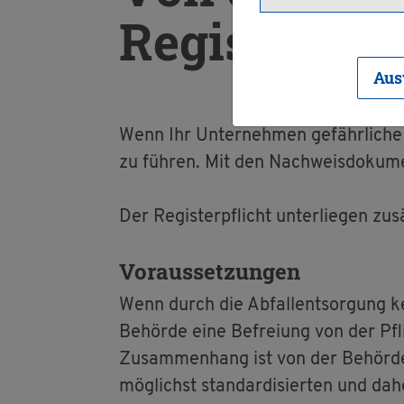
Re­gis­ter­pfl
Aus
Wenn Ihr Un­ter­neh­men ge­fähr­li­che 
zu füh­ren. Mit den Nach­weis­do­ku­m
Der Re­gis­ter­pflicht un­ter­lie­gen zu
Vor­aus­set­zun­gen
Wenn durch die Ab­fall­ent­sor­gung kei
Be­hör­de eine Be­frei­ung von der Pfl
Zu­sam­men­hang ist von der Be­hör­de z
mög­lichst stan­dar­di­sier­ten und dah