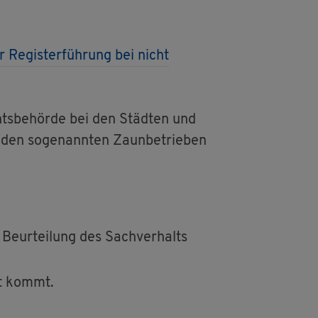
r Re­gis­ter­füh­rung bei nicht
echts­be­hör­de bei den Städ­ten und
ei den so­ge­nann­ten Zaun­be­trie­ben
 Be­ur­tei­lung des Sach­ver­halts
cht kommt.