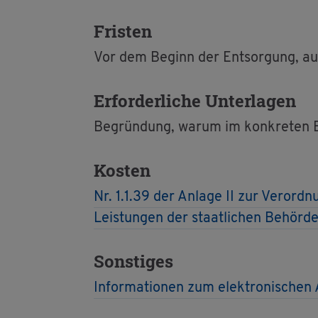
Fris­ten
Vor dem Be­ginn der Ent­sor­gung, auf 
Er­for­der­li­che Un­ter­la­gen
Be­grün­dung, warum im kon­kre­ten Ein­
Kos­ten
Nr. 1.1.39 der An­la­ge II zur Ver­ord­n
Leis­tun­gen der staat­li­chen Be­hör­
Sons­ti­ges
In­for­ma­tio­nen zum elek­tro­ni­schen 