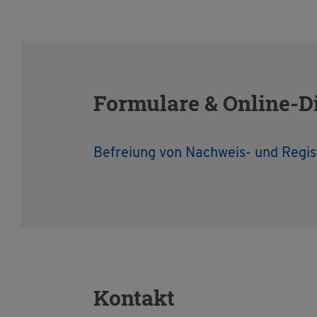
For­mu­la­re & On­line-D
Be­frei­ung von Nach­weis- und Re­gis­
Kon­takt