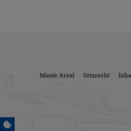
Maute Areal
Orts­recht
In­ha