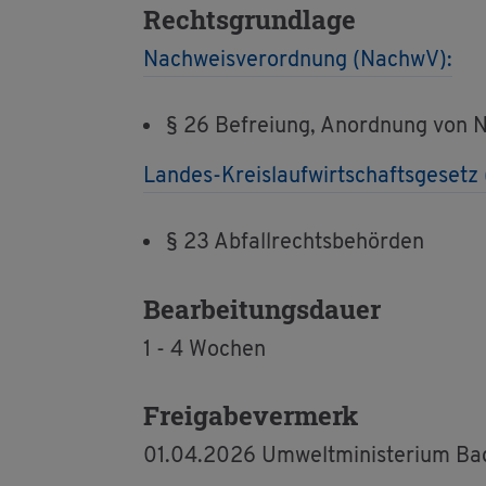
Rechts­grund­la­ge
Nach­weis­ver­ord­nung (Nach­wV):
§ 26 Be­frei­ung, An­ord­nung von Na
Lan­des-Kreis­lauf­wirt­schafts­ge­setz
§ 23 Ab­fall­rechts­be­hör­den
Be­ar­bei­tungs­dau­er
1 - 4 Wo­chen
Frei­ga­be­ver­merk
01.04.2026 Um­welt­mi­nis­te­ri­um B