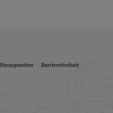
f­nungs­zei­ten
Bar­rie­re­frei­heit