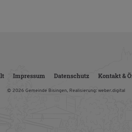
lt
Im­pres­sum
Da­ten­schutz
Kon­takt & Öf
© 2026 Ge­mein­de Bi­sin­gen,
Rea­li­sie­rung:
weber.​digital