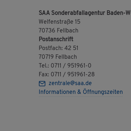
SAA Son­der­ab­fal­l­agen­tur Baden
Wel­fen­stra­ße 15
70736 Fell­bach
Post­an­schrift
Post­fach: 42 51
70719 Fell­bach
Tel.: 0711 / 951961-0
Fax: 0711 / 951961-28
zen­tra­le@​saa.​de
In­for­ma­tio­nen & Öff­nungs­zei­ten