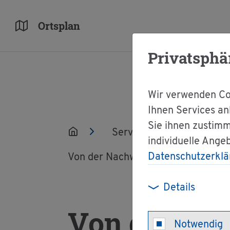
Orts­plan
Privatsphä
Wir verwenden Coo
Ihnen Services an
Sie ihnen zustimm
Ser­vice
Ver­wal­tun
individuelle Ange
Datenschutzerklä
Von der Nach­weis- und Re­gis­ter­pfle­
Details
Von der Nac
Notwendig