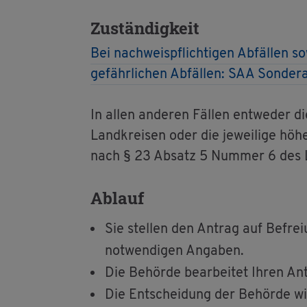
Zu­stän­dig­keit
Bei nach­weis­pflich­ti­gen Ab­fäl­len s
ge­fähr­li­chen Ab­fäl­len: SAA Son­de
In allen an­de­ren Fäl­len ent­we­der di
Land­krei­sen oder die je­wei­li­ge hö­he
nach § 23 Ab­satz 5 Num­mer 6 des Lan
Ab­lauf
Sie stel­len den An­trag auf Be­frei
not­wen­di­gen An­ga­ben.
Die Be­hör­de be­ar­bei­tet Ihren An
Die Ent­schei­dung der Be­hör­de wir