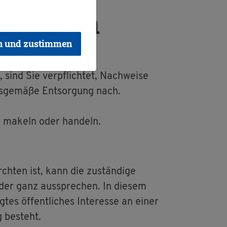
en las­sen
n und zustimmen
 sind Sie ver­pflich­tet, Nach­wei­se
s­ge­mä­ße Ent­sor­gung nach.
len ma­keln oder han­deln.
ch­ten ist, kann die zu­stän­di­ge
 oder ganz aus­spre­chen. In die­sem
es öf­fent­li­ches In­ter­es­se an einer
g be­steht.