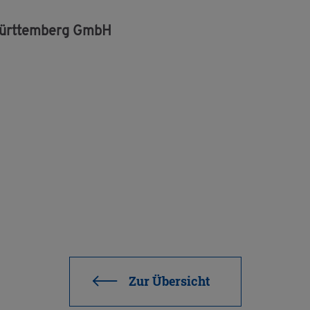
-Würt­tem­berg GmbH
Zur Über­sicht