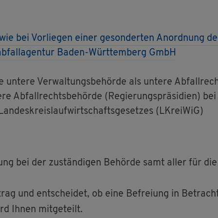
owie bei Vor­lie­gen einer ge­son­der­ten An­ord­nung de
r­ab­fal­l­agen­tur Baden-Würt­tem­berg GmbH
e un­te­re Ver­wal­tungs­be­hör­de als un­te­re Ab­fall­r
­re Ab­fall­rechts­be­hör­de (Re­gie­rungs­prä­si­di­en) b
­des­kreis­lauf­wirt­schafts­ge­set­zes (LKrei­WiG)
­ung bei der zu­stän­di­gen Be­hör­de samt aller für die
­trag und ent­schei­det, ob eine Be­frei­ung in Be­tra
d Ihnen mit­ge­teilt.