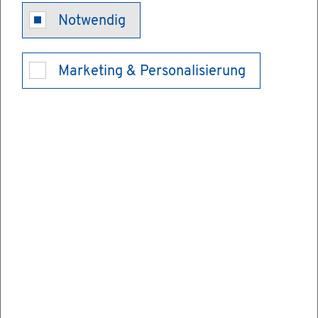
Voll­stre­
Notwendig
ckungs­be­
Marketing & Personalisierung
scheid be­an­
tra­gen
Hat Ihr Geg­ner im Rah­men des Mahn­ver­
fah­rens seine Schul­den nicht be­zahlt und
gegen den Mahn­be­scheid kei­nen Wi­der­
spruch ein­ge­legt, kön­nen Sie einen Voll­
stre­ckungs­be­scheid be­an­tra­gen.