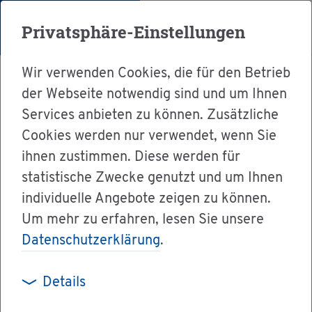
Menü
Privatsphäre-Einstellungen
Wir verwenden Cookies, die für den Betrieb
der Webseite notwendig sind und um Ihnen
Services anbieten zu können. Zusätzliche
Cookies werden nur verwendet, wenn Sie
Ser­vice
ihnen zustimmen. Diese werden für
Ver­wal­tung & Bür­ger­ser­vice
statistische Zwecke genutzt und um Ihnen
individuelle Angebote zeigen zu können.
Dienst­leis­tun­gen A-Z
Um mehr zu erfahren, lesen Sie unsere
Ver­sor­gungs­werk der Psy­cho­the­ra­peu­ten -
Datenschutzerklärung
.
Mit­glied­schaft an­mel­den
Details