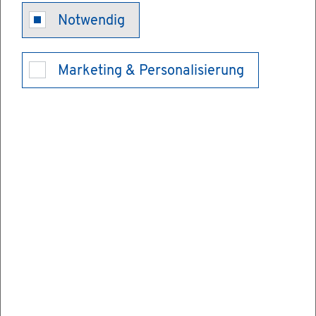
Ver­sor­gungs­
Notwendig
werk der Psy­
Marketing & Personalisierung
cho­the­ra­peu­
ten - Mit­glied­
schaft an­mel­
den