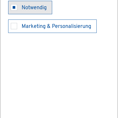
Ver­mie­tung
Notwendig
von Ge­wich­
Marketing & Personalisierung
ten be­an­tra­
gen
Die Eich­äm­ter in Baden-Würt­tem­berg hal­
ten an ver­schie­de­nen Orten Ge­wich­te be­
reit, die Sie für un­ter­schied­li­che Zwe­cke
mie­ten kön­nen.