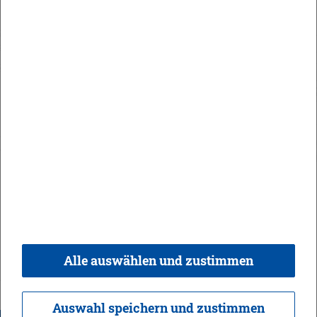
Orts­recht
In­halt
Im­pres­sum
Da­ten­schutz
Kon­takt & Öff­nungs­zei­ten
Bar­rie­re­frei­heit
Alle auswählen und zustimmen
© 2026 Ge­mein­de Bi­sin­gen,
Rea­li­sie­rung:
weber.​digital
Auswahl speichern und zustimmen