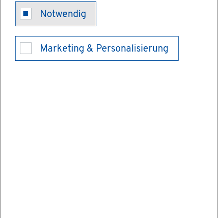
Notwendig
Ver­brau­cher­
Marketing & Personalisierung
schutz - Be­ra­
tungs­an­ge­bo­te
der Ver­brau­
cher­zen­tra­le
Baden-Würt­
tem­berg