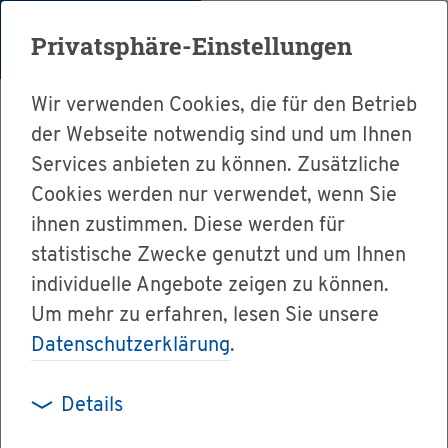
Menü
Privatsphäre-Einstellungen
Wir verwenden Cookies, die für den Betrieb
der Webseite notwendig sind und um Ihnen
Services anbieten zu können. Zusätzliche
Cookies werden nur verwendet, wenn Sie
Ser­vice
ihnen zustimmen. Diese werden für
Ver­wal­tung & Bür­ger­ser­vice
statistische Zwecke genutzt und um Ihnen
individuelle Angebote zeigen zu können.
Dienst­leis­tun­gen A-Z
Um mehr zu erfahren, lesen Sie unsere
Ver­brau­cher­schutz - Be­ra­tungs­an­ge­bo­te der
Datenschutzerklärung
.
Ver­brau­cher­zen­tra­le Baden-Würt­tem­berg
wahr­neh­men
Details