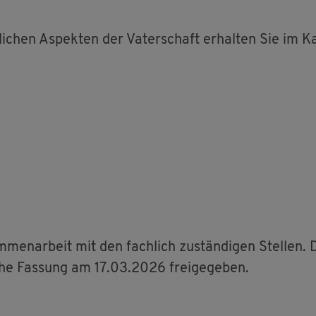
li­chen As­pek­ten der Va­ter­schaft er­hal­ten Sie im Ka­
­men­ar­beit mit den fach­lich zu­stän­di­gen Stel­len.
­che Fas­sung am 17.03.2026 frei­ge­ge­ben.