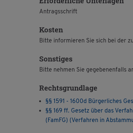
Er­for­der­li­che Un­ter­la­gen
An­trags­schrift
Kos­ten
Bitte in­for­mie­ren Sie sich bei der zu­
Sons­ti­ges
Bitte neh­men Sie ge­ge­be­nen­falls an
Rechts­grund­la­ge
§§ 1591 - 1600d Bür­ger­li­ches Ge
§§ 169 ff. Ge­setz über das Ver­fah­re
(FamFG) (Ver­fah­ren in Ab­stam­m