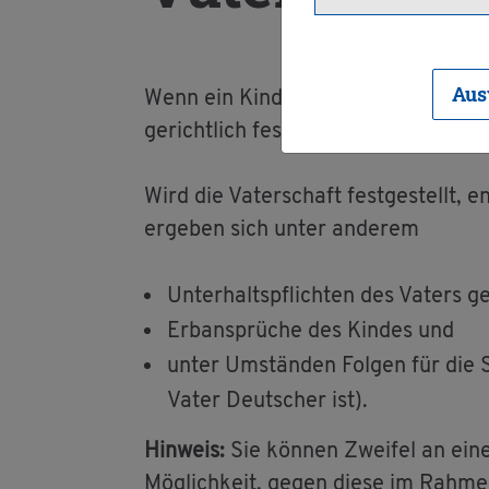
Aus
Wenn ein Kind kei­nen (recht­li­chen) 
ge­richt­lich fest­stel­len las­sen.
Wird die Va­ter­schaft fest­ge­stellt, 
er­ge­ben sich unter an­de­rem
Un­ter­halts­pflich­ten des Va­ters
Erb­an­sprü­che des Kin­des und
unter Um­stän­den Fol­gen für die S
Vater Deut­scher ist).
Hin­weis:
Sie kön­nen Zwei­fel an eine
Mög­lich­keit, gegen diese im Rah­men 