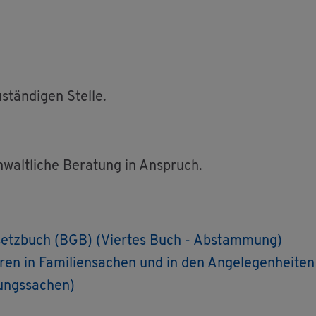
stän­di­gen Stel­le.
­walt­li­che Be­ra­tung in An­spruch.
­setz­buch (BGB) (Vier­tes Buch - Ab­stam­mung)
n in Fa­mi­li­en­sa­chen und in den An­ge­le­gen­hei­ten d
ungs­sa­chen)