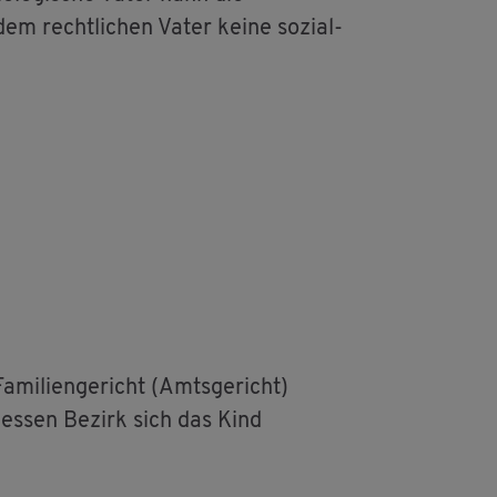
em recht­li­chen Vater keine so­zi­al-
­mi­li­en­ge­richt (Amts­ge­richt)
n des­sen Be­zirk sich das Kind