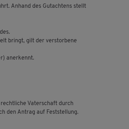
ührt. An­hand des Gut­ach­tens stellt
­des.
bringt, gilt der ver­stor­be­ne
r) an­er­kennt.
recht­li­che Va­ter­schaft durch
ch den An­trag auf Fest­stel­lung.