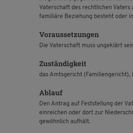
Va­ter­schaft des recht­li­chen Va­te
fa­mi­liä­re Be­zie­hung be­steht oder 
Vor­aus­set­zun­gen
Die Va­ter­schaft muss un­ge­klärt sein
Zu­stän­dig­keit
das Amts­ge­richt (Fa­mi­li­en­ge­richt)
Ab­lauf
Den An­trag auf Fest­stel­lung der Va­te
ein­rei­chen oder dort zur Nie­der­schri
ge­wöhn­lich auf­hält.