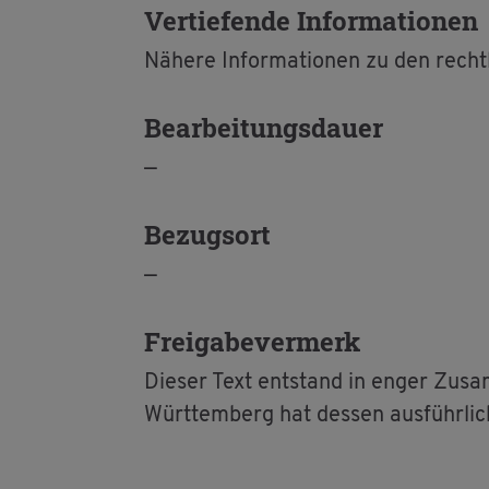
Ver­tie­fen­de In­for­ma­tio­nen
Nä­he­re In­for­ma­tio­nen zu den recht­
Be­ar­bei­tungs­dau­er
—
Be­zugs­ort
—
Frei­ga­be­ver­merk
Die­ser Text ent­stand in enger Zu­sam
Würt­tem­berg hat des­sen aus­führ­li