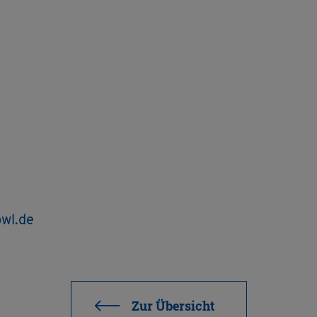
bwl.​de
Zur Über­sicht