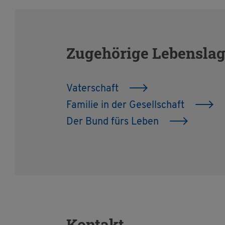
Zu­ge­hö­ri­ge Le­bens­la­
Va­ter­schaft
Fa­mi­lie in der Ge­sell­schaft
Der Bund fürs Leben
Kon­takt