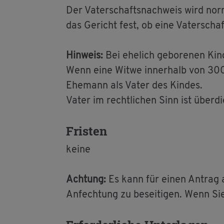
Der Va­ter­schafts­nach­weis wird nor­
das Ge­richt fest, ob eine Va­ter­schaf
Hin­weis:
Bei ehe­lich ge­bo­re­nen Kin
Wenn eine Witwe in­ner­halb von 300 
Ehe­mann als Vater des Kin­des.
Vater im recht­li­chen Sinn ist über­d
Fris­ten
keine
Ach­tung:
Es kann für einen An­trag au
An­fech­tung zu be­sei­ti­gen. Wenn Sie