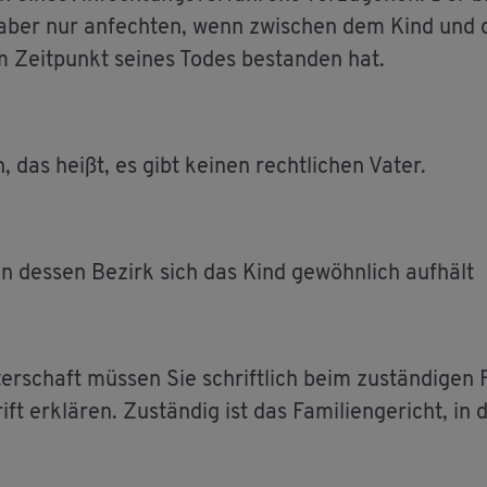
rs aber nur an­fech­ten, wenn zwi­schen dem Kind und d
im Zeit­punkt sei­nes Todes be­stan­den hat.
, das heißt, es gibt kei­nen recht­li­chen Vater.
, in des­sen Be­zirk sich das Kind ge­wöhn­lich auf­hält
r­schaft müs­sen Sie schrift­lich beim zu­stän­di­gen Fa
ft er­klä­ren. Zu­stän­dig ist das Fa­mi­li­en­ge­richt, i