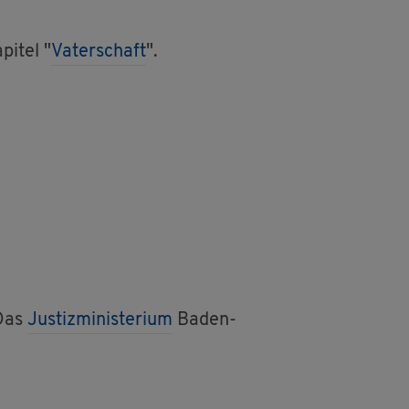
pi­tel "
Va­ter­schaft
".
 Das
Jus­tiz­mi­nis­te­ri­um
Baden-