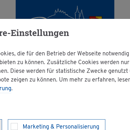
re-Einstellungen
kies, die für den Betrieb der Webseite notwendig
bieten zu können. Zusätzliche Cookies werden nu
en. Diese werden für statistische Zwecke genutzt
g & Bür­ger­ser­vice
Dienst­leis­tun­gen A-Z
bote zeigen zu können. Um mehr zu erfahren, lese
rung
.
gen
- Fest­stel­lung be­
Marketing & Personalisierung