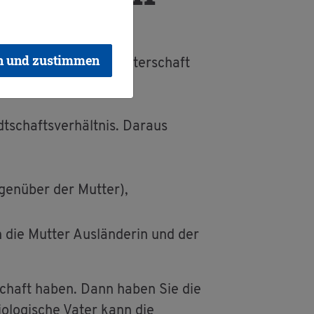
n und zustimmen
o­gi­sche Vater die Va­ter­schaft
t­schafts­ver­hält­nis. Dar­aus
gen­über der Mut­ter),
 die Mut­ter Aus­län­de­rin und der
r­schaft haben. Dann haben Sie die
o­lo­gi­sche Vater kann die