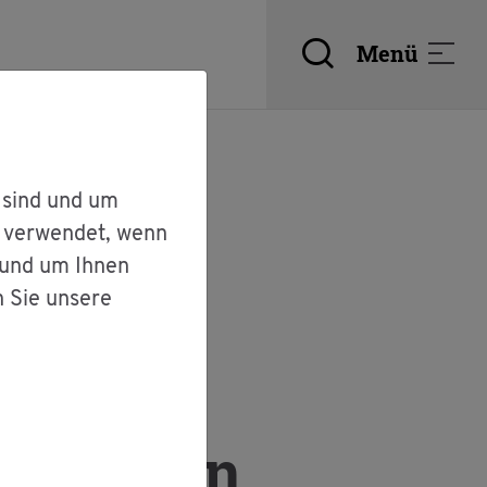
Menü
 sind und um
r verwendet, wenn
 und um Ihnen
n Sie unsere
an­tra­gen