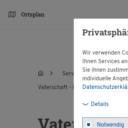
Orts­plan
Privatsphä
Wir verwenden Coo
Ihnen Services an
Sie ihnen zustimm
Ser­vice
Ver­wal­tun
individuelle Ange
Datenschutzerklä
Va­ter­schaft - Fest­stel­lung be­an­tra­
Details
Va­ter­schaft 
Notwendig