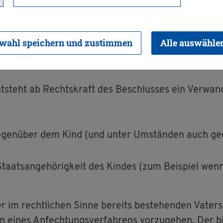
wahl speichern und zustimmen
Alle auswähle
Vater hat, kön­nen die Mut­ter, das Kind oder der bio­l
ent­steht ab Rechts­kraft des Be­schlus­ses ein Ver­wand
 ge­gen­über dem Kind (und unter Um­stän­den auch ge­
taats­an­ge­hö­rig­keit des Kin­des (zum Bei­spiel wenn
r im recht­li­chen Sinne be­reits be­stehen­den Va­te
eines An­fech­tungs­ver­fah­rens vor­zu­ge­hen. Der bi