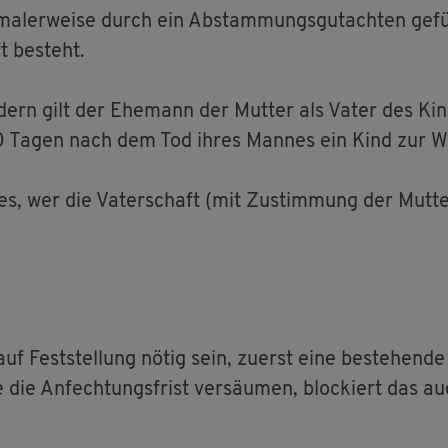
ma­ler­wei­se durch ein Ab­stam­mungs­gut­ach­ten ge­f
t be­steht.
­dern gilt der Ehe­mann der Mut­ter als Vater des Kin
Tagen nach dem Tod ihres Man­nes ein Kind zur Welt 
ies, wer die Va­ter­schaft (mit Zu­stim­mung der Mut­te
f Fest­stel­lung nötig sein, zu­erst eine be­stehen­de 
 die An­fech­tungs­frist ver­säu­men, blo­ckiert das au