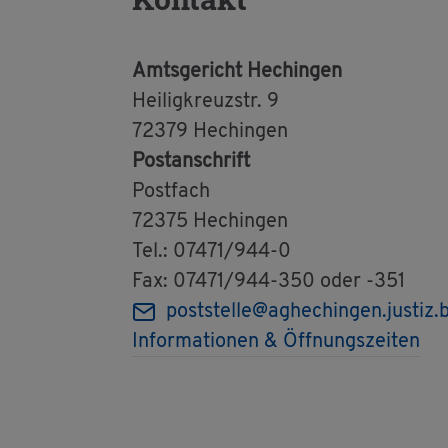
Amts­ge­richt He­chin­gen
Hei­lig­kreuz­str. 9
72379 He­chin­gen
Post­an­schrift
Post­fach
72375 He­chin­gen
Tel.: 07471/944-0
Fax: 07471/944-350 oder -351
post­stel­le@​aghechingen.​justiz.​
In­for­ma­tio­nen & Öff­nungs­zei­ten