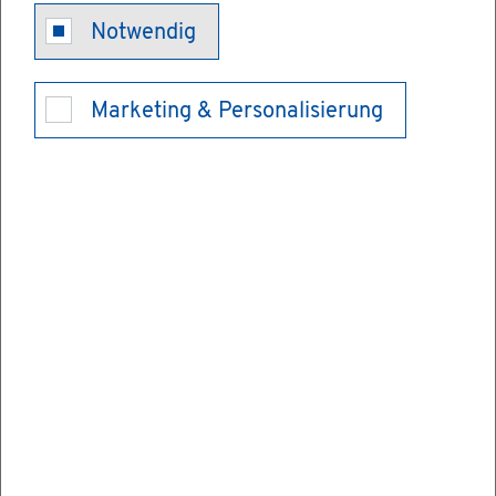
Un­ter­su­chun­
Notwendig
gen nach dem
Marketing & Personalisierung
Ju­gend­ar­
beits­schutz­ge­
setz - Ab­rech­
nung be­an­tra­
gen