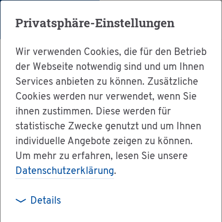
Menü
Privatsphäre-Einstellungen
Wir verwenden Cookies, die für den Betrieb
der Webseite notwendig sind und um Ihnen
Services anbieten zu können. Zusätzliche
Cookies werden nur verwendet, wenn Sie
Ser­vice
ihnen zustimmen. Diese werden für
Ver­wal­tung & Bür­ger­ser­vice
statistische Zwecke genutzt und um Ihnen
individuelle Angebote zeigen zu können.
Dienst­leis­tun­gen A-Z
Um mehr zu erfahren, lesen Sie unsere
Un­ter­su­chun­gen nach dem Ju­gend­ar­beits­
Datenschutzerklärung
.
schutz­ge­setz - Ab­rech­nung be­an­tra­gen
Details