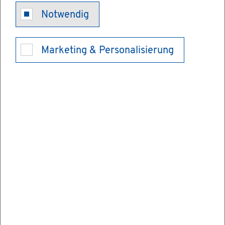
Un­ter­halt für
Notwendig
voll­jäh­ri­ge
Marketing & Personalisierung
Kin­der - vor
Ge­richt be­an­
tra­gen
Die Un­ter­halts­pflicht der El­tern für ihre
Kin­der be­ginnt mit der Ge­burt des Kin­des.