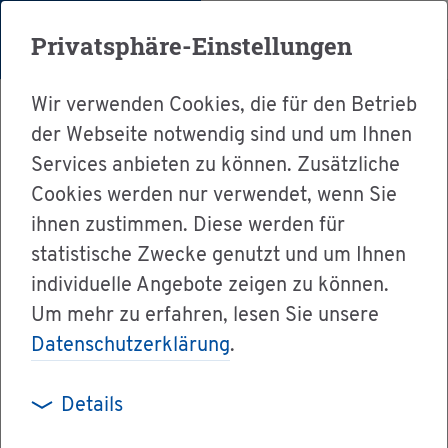
Menü
Privatsphäre-Einstellungen
Wir verwenden Cookies, die für den Betrieb
der Webseite notwendig sind und um Ihnen
Services anbieten zu können. Zusätzliche
Cookies werden nur verwendet, wenn Sie
Ser­vice
ihnen zustimmen. Diese werden für
Ver­wal­tung & Bür­ger­ser­vice
statistische Zwecke genutzt und um Ihnen
individuelle Angebote zeigen zu können.
Dienst­leis­tun­gen A-Z
Um mehr zu erfahren, lesen Sie unsere
Un­ter­halt für voll­jäh­ri­ge Kin­der - vor Ge­richt
Datenschutzerklärung
.
be­an­tra­gen
Details