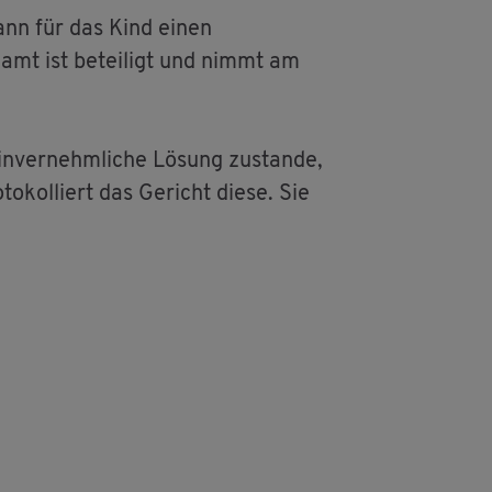
kann für das Kind einen
d­amt ist be­tei­ligt und nimmt am
­ver­nehm­li­che Lö­sung zu­stan­de,
to­kol­liert das Ge­richt diese. Sie