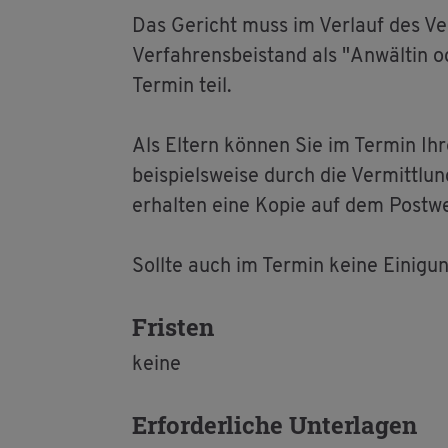
Das Ge­richt muss im Ver­lauf des Ve
Ver­fah­rens­bei­stand als "An­wäl­tin
Ter­min teil.
Als El­tern kön­nen Sie im Ter­min Ih
bei­spiels­wei­se durch die Ver­mitt­lu
er­hal­ten eine Kopie auf dem Post­w
Soll­te auch im Ter­min keine Ei­ni­gun
Fris­ten
keine
Er­for­der­li­che Un­ter­la­gen