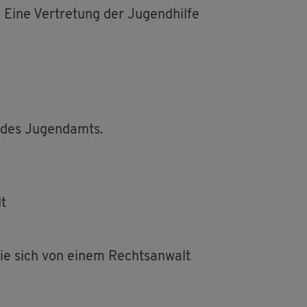
Eine Ver­tre­tung der Ju­gend­hil­fe
e des Ju­gend­amts.
lt
 Sie sich von einem Rechts­an­walt