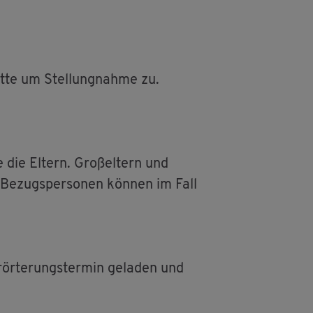
itte um Stel­lung­nah­me zu.
die El­tern. Gro­ß­el­tern und
e­zugs­per­so­nen kön­nen im Fall
ör­te­rungs­ter­min ge­la­den und