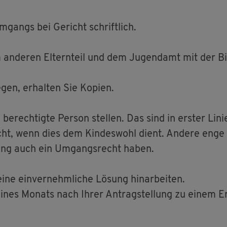
m­gangs bei Ge­richt schrift­lich.
m an­de­ren El­tern­teil und dem Ju­gend­amt mit der B
gen, er­hal­ten Sie Ko­pi­en.
ech­tig­te Per­son stel­len. Das sind in ers­ter Linie 
ht, wenn dies dem Kin­des­wohl dient. An­de­re enge B
n­dung auch ein Um­gangs­recht haben.
ne ein­ver­nehm­li­che Lö­sung hin­ar­bei­ten.
ines Mo­nats nach Ihrer An­trag­stel­lung zu einem Er­