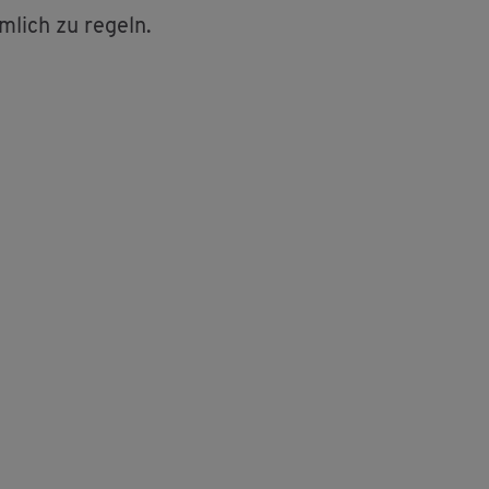
m­lich zu re­geln.