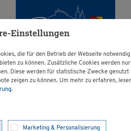
re-Einstellungen
kies, die für den Betrieb der Webseite notwendig
bieten zu können. Zusätzliche Cookies werden nu
en. Diese werden für statistische Zwecke genutzt
g & Bür­ger­ser­vice
Dienst­leis­tun­gen A-Z
bote zeigen zu können. Um mehr zu erfahren, lese
rung
.
gangs mit dem Kind be­an­tra­gen
ht - Re­ge­lung d
Marketing & Personalisierung