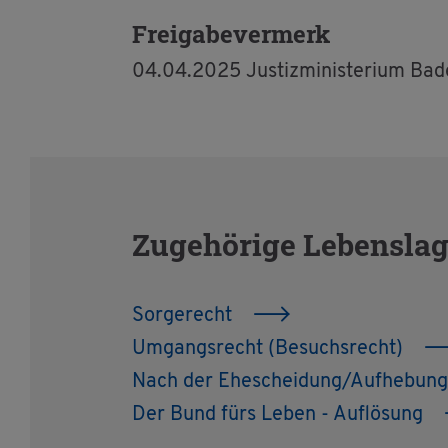
Frei­ga­be­ver­merk
04.04.2025 Jus­tiz­mi­nis­te­ri­um B
Zu­ge­hö­ri­ge Le­bens­la­
Sor­ge­recht
Um­gangs­recht (Be­suchs­recht)
Nach der Ehe­schei­dung/Auf­he­bun
Der Bund fürs Leben - Auf­lö­sung