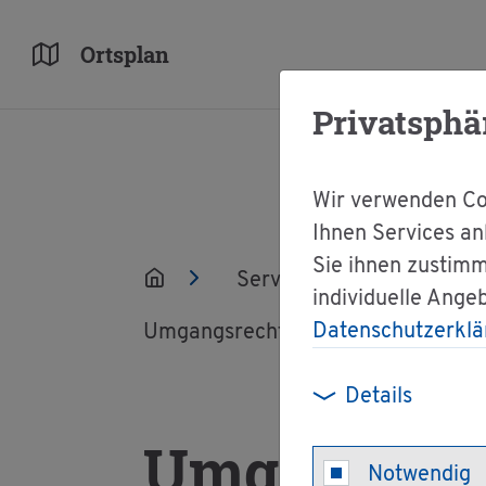
Orts­plan
Privatsphä
Wir verwenden Coo
Ihnen Services an
Sie ihnen zustimm
Ser­vice
Ver­wal­tun
individuelle Ange
Datenschutzerklä
Um­gangs­recht - Re­ge­lung des Um­
Details
Um­gangs­rec
Notwendig