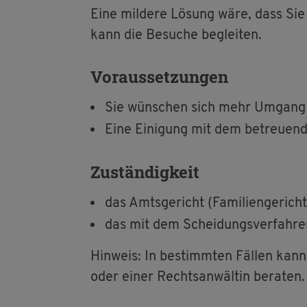
Eine mil­de­re Lö­sung wäre, dass Sie 
kann die Be­su­che be­glei­ten.
Vor­aus­set­zun­gen
Sie wün­schen sich mehr Um­gang 
Eine Ei­ni­gung mit dem be­treu­en­d
Zu­stän­dig­keit
das Amts­ge­richt (Fa­mi­li­en­ge­ric
das mit dem Schei­dungs­ver­fah­ren b
Hin­weis: In be­stimm­ten Fäl­len kann
oder einer Rechts­an­wäl­tin be­ra­ten.