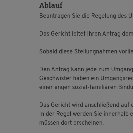
Ab­lauf
Be­an­tra­gen Sie die Re­ge­lung des U
Das Ge­richt lei­tet Ihren An­trag de
So­bald diese Stel­lung­nah­men vor­lie­
Den An­trag kann jede zum Um­gang be­r
Ge­schwis­ter haben ein Um­gangs­rec
einer engen so­zi­al-fa­mi­liä­ren Bi
Das Ge­richt wird an­schlie­ßend auf ei
In der Regel wer­den Sie in­ner­halb e
müs­sen dort er­schei­nen.