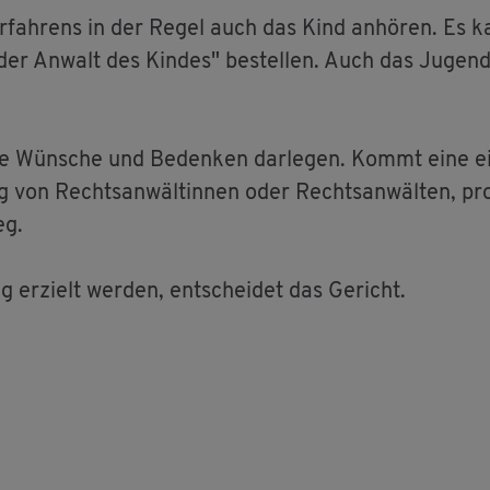
r­fah­rens in der Regel auch das Kind an­hö­ren. Es 
 oder An­walt des Kin­des" be­stel­len. Auch das Ju­gen
re Wün­sche und Be­den­ken dar­le­gen. Kommt eine ein
ng von Rechts­an­wäl­tin­nen oder Rechts­an­wäl­ten, pro­
eg.
g er­zielt wer­den, ent­schei­det das Ge­richt.