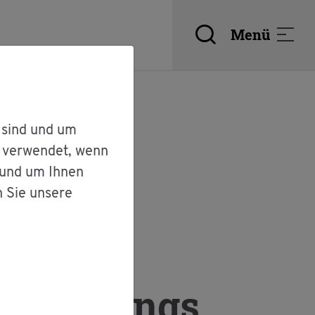
Menü
 sind und um
r verwendet, wenn
 und um Ihnen
n Sie unsere
es Um­gangs