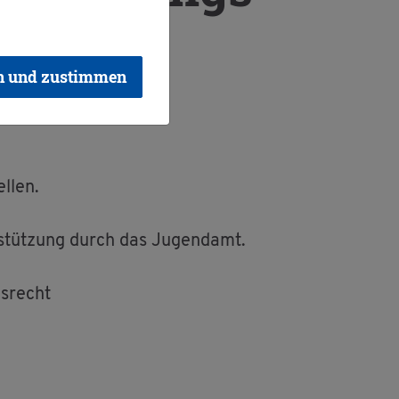
n und zustimmen
l­len.
­stüt­zung durch das Ju­gend­amt.
s­recht