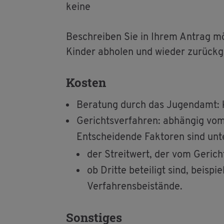
keine
Be­schrei­ben Sie in Ihrem An­trag m
Kin­der ab­ho­len und wie­der zu­rück­
Kos­ten
Be­ra­tung durch das Ju­gend­amt: k
Ge­richts­ver­fah­ren: ab­hän­gig vom 
Ent­schei­den­de Fak­to­ren sind un
der Streit­wert, der vom Ge­richt
ob Drit­te be­tei­ligt sind, bei­sp
Ver­fah­rens­bei­stän­de.
Sons­ti­ges