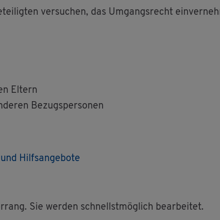
tei­lig­ten ver­su­chen, das Um­gangs­recht ein­ver­neh
n El­tern
de­ren Be­zugs­per­so­nen
und Hilfs­an­ge­bo­te
ang. Sie wer­den schnellst­mög­lich be­ar­bei­tet.