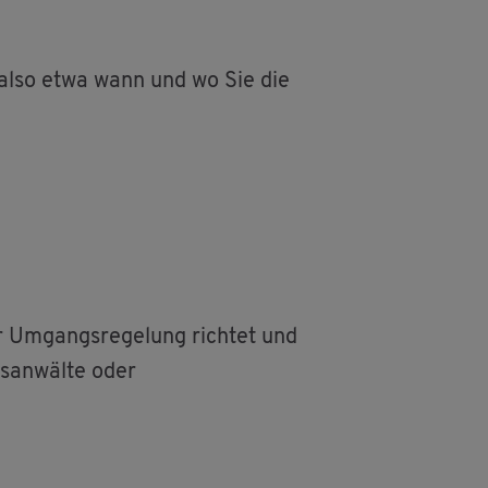
, also etwa wann und wo Sie die
r Um­gangs­re­ge­lung rich­tet und
ts­an­wäl­te oder