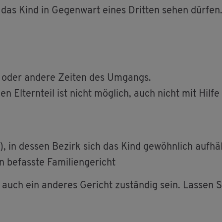
das Kind in Ge­gen­wart eines Drit­ten sehen dür­fen. 
oder an­de­re Zei­ten des Um­gangs.
en El­tern­teil ist nicht mög­lich, auch nicht mit Hilf
ht), in des­sen Be­zirk sich das Kind ge­wöhn­lich auf­hä
e­fass­te Fa­mi­li­en­ge­richt
 auch ein an­de­res Ge­richt zu­stän­dig sein. Las­sen