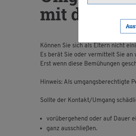
mit dem Kind
Aus
Kön­nen Sie sich als El­tern nicht ei­ni
Es berät Sie oder ver­mit­telt Sie an we
Erst wenn diese Be­mü­hun­gen ge­schei
Hin­weis: Als um­gangs­be­rech­tig­te
Soll­te der Kon­takt/Um­gang schäd­l
vor­über­ge­hend oder auf Dauer e
ganz aus­schlie­ßen.