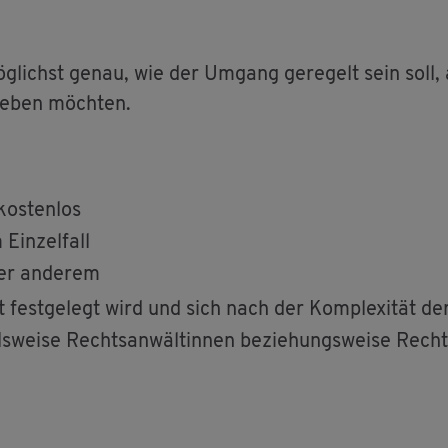
ög­lichst genau, wie der Um­gang ge­re­gelt sein soll
ge­ben möch­ten.
os­ten­los
Ein­zel­fall
ter an­de­rem
 fest­ge­legt wird und sich nach der Kom­ple­xi­tät de
iels­wei­se Rechts­an­wäl­tin­nen be­zie­hungs­wei­se Rech