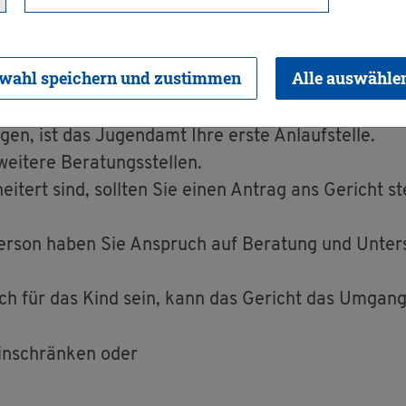
 be­an­tra­gen
wahl speichern und zustimmen
Alle auswähle
­gen, ist das Ju­gend­amt Ihre erste An­lauf­stel­le.
i­te­re Be­ra­tungs­stel­len.
­tert sind, soll­ten Sie einen An­trag ans Ge­richt ste
 Per­son haben Sie An­spruch auf Be­ra­tung und Un­ter
ich für das Kind sein, kann das Ge­richt das Um­gang
in­schrän­ken oder