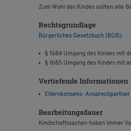
Zum Wohl des Kin­des soll­ten alle Be­
Rechts­grund­la­ge
Bür­ger­li­ches Ge­setz­buch (BGB)
:
§ 1684 Um­gang des Kin­des mit de
§ 1685 Um­gang des Kin­des mit an­
Ver­tie­fen­de In­for­ma­tio­nen
El­tern­kon­sens- An­sprech­part­ner 
Be­ar­bei­tungs­dau­er
Kind­schafts­sa­chen haben immer Vor­r