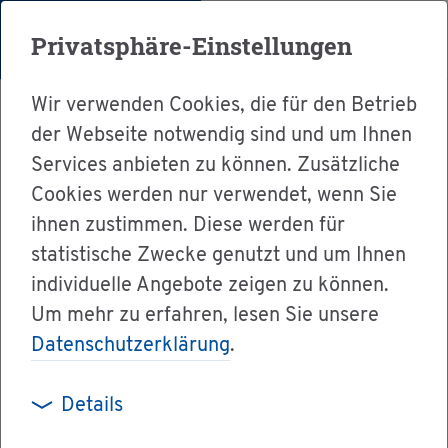
Menü
Privatsphäre-Einstellungen
Wir verwenden Cookies, die für den Betrieb
der Webseite notwendig sind und um Ihnen
Services anbieten zu können. Zusätzliche
Cookies werden nur verwendet, wenn Sie
Ser­vice
ihnen zustimmen. Diese werden für
Ver­wal­tung & Bür­ger­ser­vice
statistische Zwecke genutzt und um Ihnen
individuelle Angebote zeigen zu können.
Dienst­leis­tun­gen A-Z
Um mehr zu erfahren, lesen Sie unsere
Teil­nah­me an so­zia­ler Grup­pen­ar­beit be­an­tra­
Datenschutzerklärung
.
gen
Details