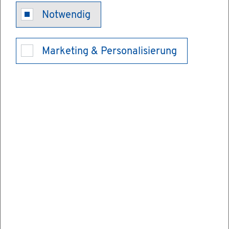
Teil­nah­me an
Notwendig
so­zia­ler Grup­
Marketing & Personalisierung
pen­ar­beit be­
an­tra­gen
Durch Ge­sprä­che und so­zia­les Ler­nen in
der Grup­pe sol­len Kin­der und Ju­gend­li­che
ler­nen, Schwie­rig­kei­ten zu über­win­den,
Selbst­be­wusst­sein auf­zu­bau­en und an­de­re