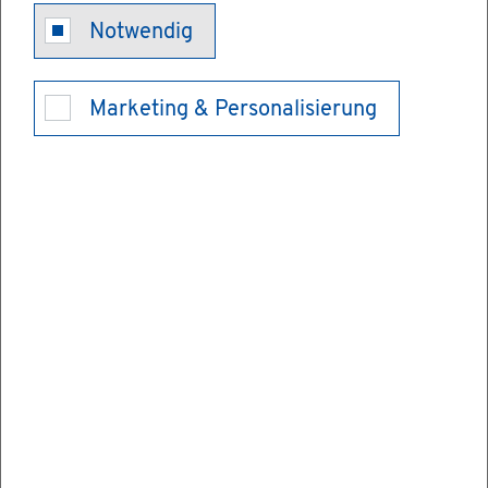
Strauß­wirt­
Notwendig
schaft - Be­
Marketing & Personalisierung
trieb an­zei­gen
Sie möch­ten im Rah­men einer Strauß­wirt­
schaft selbst­er­zeug­ten Wein be­zie­hungs­
wei­se Ap­fel­wein aus­schen­ken sowie dabei
kalte und ein­fach zu­be­rei­te­te warme Spei­
sen an­bie­ten? Dann müs­sen Sie den Be­
trieb der Strauß­wirt­schaft an­zei­gen.