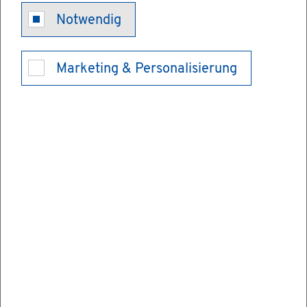
Spät­aus­sied­
Notwendig
ler­be­schei­ni­
Marketing & Personalisierung
gung er­hal­ten
Der Spät­aus­sied­ler­sta­tus ent­steht nicht
schon auf­grund des Auf­nah­me­be­scheids,
son­dern erst mit der Aus­stel­lung einer
"Spät­aus­sied­ler­be­schei­ni­gung". Diese er­
hal­ten Sie nach der Auf­nah­me in Deutsch­
land.