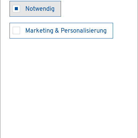
Schwer­be­hin­
Notwendig
der­ten­aus­weis
Marketing & Personalisierung
ver­län­gern
Wenn Ihr Schwer­be­hin­der­ten­aus­weis be­
fris­tet ist und Sie ihn wei­ter­hin be­nut­zen
möch­ten, kön­nen Sie ihn ver­län­gern las­sen.
Be­fris­te­te Aus­wei­se gel­ten für höchs­tens
fünf Jahre. Die Gel­tungs­dau­er be­rech­net
sich vom Monat der Aus­stel­lung an. Auch