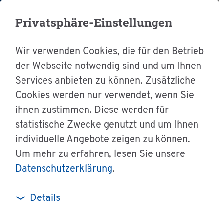
Menü
Privatsphäre-Einstellungen
Wir verwenden Cookies, die für den Betrieb
der Webseite notwendig sind und um Ihnen
Services anbieten zu können. Zusätzliche
Cookies werden nur verwendet, wenn Sie
Ser­vice
ihnen zustimmen. Diese werden für
Ver­wal­tung & Bür­ger­ser­vice
statistische Zwecke genutzt und um Ihnen
individuelle Angebote zeigen zu können.
Dienst­leis­tun­gen A-Z
Um mehr zu erfahren, lesen Sie unsere
Sach­ver­stän­di­ger IHK - Öf­fent­li­che Be­stel­lung
Datenschutzerklärung
.
Details