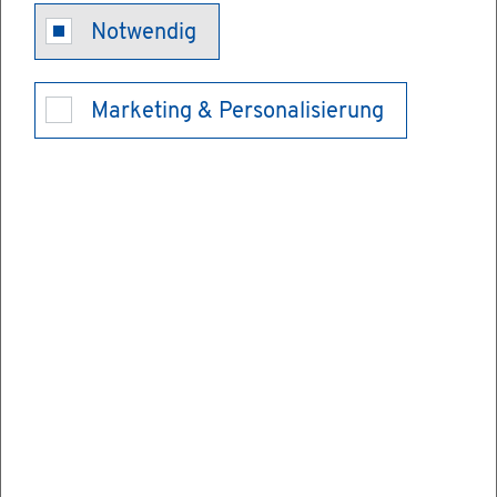
Sach­ver­stän­
Notwendig
di­ger IHK - Öf­
Marketing & Personalisierung
fent­li­che Be­
stel­lung
Sie kön­nen sich als Sach­ver­stän­di­ger und
Sach­ver­stän­di­ge auf einem oder meh­re­ren
Ge­biet(en) der Wirt­schaft öf­fent­lich be­stel­
len und ver­ei­di­gen las­sen. Stel­len Sie einen
An­trag bei der zu­stän­di­gen In­dus­trie- und