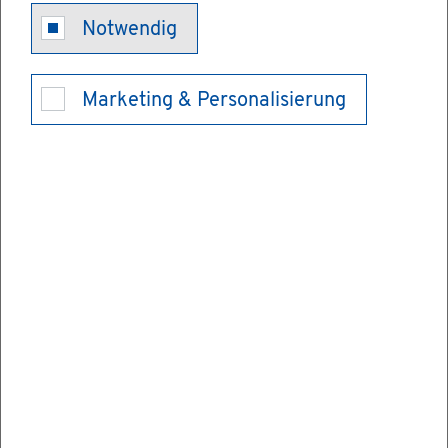
Notwendig
Sach­ver­stän­
Marketing & Personalisierung
di­ge zur Er­
stat­tung von
Gut­ach­ten
über Waren,
Leis­tun­gen
und Prei­se