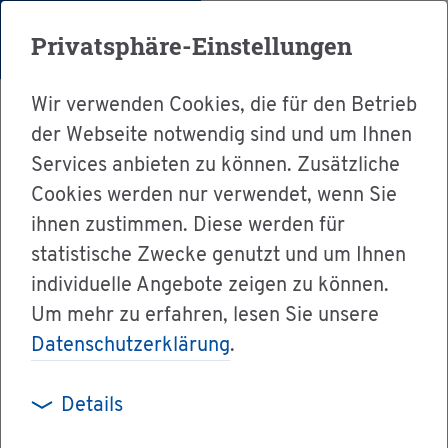
Menü
Privatsphäre-Einstellungen
Wir verwenden Cookies, die für den Betrieb
der Webseite notwendig sind und um Ihnen
Services anbieten zu können. Zusätzliche
Cookies werden nur verwendet, wenn Sie
Ser­vice
ihnen zustimmen. Diese werden für
Ver­wal­tung & Bür­ger­ser­vice
statistische Zwecke genutzt und um Ihnen
individuelle Angebote zeigen zu können.
Dienst­leis­tun­gen A-Z
Um mehr zu erfahren, lesen Sie unsere
Sach­ver­stän­di­ge zur Er­stat­tung von Gut­ach­ten
Datenschutzerklärung
.
über Waren, Leis­tun­gen und Prei­se von Hand­
wer­kern (HWK) - Be­stel­lung be­an­tra­gen
Details