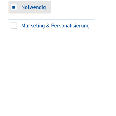
Er­werbs­min­
Notwendig
de­rungs­ren­te
Marketing & Personalisierung
be­an­tra­gen
Die Er­werbs­min­de­rungs­ren­te, die als Ein­
kom­men­s­er­satz dient un­ter­stützt Sie, wenn
Sie aus ge­sund­heit­li­chen Grün­den nicht
mehr ar­bei­ten kön­nen und die Re­gel­al­ters­
gren­ze noch nicht er­reicht haben.
Bevor Sie eine Er­werbs­min­de­rungs­ren­te