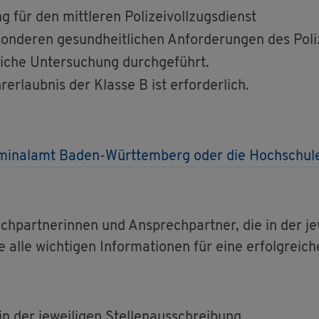
 für den mitt­le­ren Po­li­zei­voll­zugs­dienst
on­de­ren ge­sund­heit­li­chen An­for­de­run­gen des Po­li­
­li­che Un­ter­su­chung durch­ge­führt.
­erlaub­nis der Klas­se B ist er­for­der­lich.
­kri­mi­nal­amt Baden-Würt­tem­berg oder die Hoch­schu­
­part­ne­rin­nen und An­sprech­part­ner, die in der je­w
alle wich­ti­gen In­for­ma­tio­nen für eine er­folg­rei­c
 der je­wei­li­gen Stel­len­aus­schrei­bung.