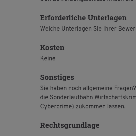
Er­for­der­li­che Un­ter­la­gen
Wel­che Un­ter­la­gen Sie Ihrer Be­wer­b
Kos­ten
Keine
Sons­ti­ges
Sie haben noch all­ge­mei­ne Fra­ge
die Son­der­lauf­bahn Wirt­schafts­kri­mi
Cy­ber­crime) zu­kom­men las­sen.
Rechts­grund­la­ge