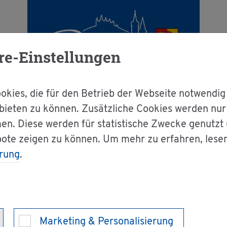
re-Einstellungen
kies, die für den Betrieb der Webseite notwendig
bieten zu können. Zusätzliche Cookies werden nu
en. Diese werden für statistische Zwecke genutzt
g & Bür­ger­ser­vice
Dienst­leis­tun­gen A-Z
bote zeigen zu können. Um mehr zu erfahren, lese
rung
.
crime und Wirt­schafts­kri­mi­na­li­tät - sich be­wer­ben
g in die Po­li­zei -
Marketing & Personalisierung