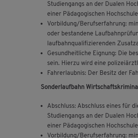
Stu­di­en­gangs an der Dua­len Hoch
einer Päd­ago­gi­schen Hoch­schu­le
Vor­bil­dung/Be­rufs­er­fah­rung: min
oder be­stan­de­ne Lauf­bahn­prü­fung
lauf­bahn­qua­li­fi­zie­ren­den Zu­satz
Ge­sund­heit­li­che Eig­nung: Die be­s
sein. Hier­zu wird eine po­li­zei­ärzt
Fahr­erlaub­nis: Der Be­sitz der Fahr
Son­der­lauf­bahn Wirt­schafts­kri­mi­na­l
Ab­schluss: Ab­schluss eines für die
Stu­di­en­gangs an der Dua­len Hoch
einer Päd­ago­gi­schen Hoch­schu­le
Vor­bil­dung/Be­rufs­er­fah­rung: min