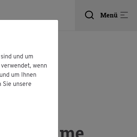
Menü
 sind und um
r verwendet, wenn
 und um Ihnen
n Sie unsere
 Cy­ber­crime