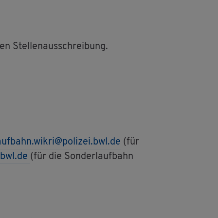
gen Stel­len­aus­schrei­bung.
auf­bahn.​wikri@​polizei.​bwl.​de
(für
​bwl.​de
(für die Son­der­lauf­bahn