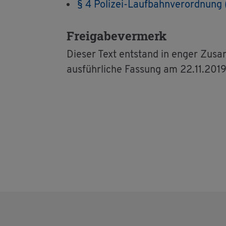
§ 4 Po­li­zei-Lauf­bahn­ver­ord­nung (
Frei­ga­be­ver­merk
Die­ser Text ent­stand in enger Zu­sam
aus­führ­li­che Fas­sung am 22.11.2019 