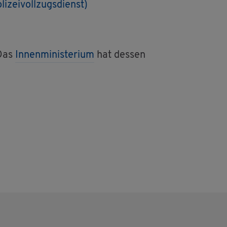
i­zei­voll­zugs­dienst)
 Das
In­nen­mi­nis­te­ri­um
hat des­sen