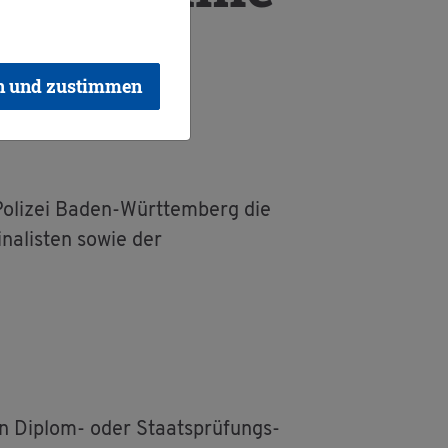
 - sich
n und zustimmen
 Po­li­zei Baden-Würt­tem­berg die
­na­lis­ten sowie der
ten Di­plom- oder Staats­prü­fungs-