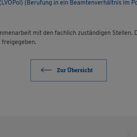
LV­O­Pol) (Be­ru­fung in ein Be­am­ten­ver­hält­nis im Po­l
­men­ar­beit mit den fach­lich zu­stän­di­gen Stel­len.
frei­ge­ge­ben.
Zur Über­sicht