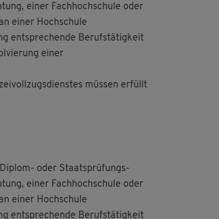
h­tung, einer Fach­hoch­schu­le oder
 an einer Hoch­schu­le
g ent­spre­chen­de Be­rufs­tä­tig­keit
ol­vie­rung einer
zei­voll­zugs­diens­tes müs­sen er­füllt
n Di­plom- oder Staats­prü­fungs-
h­tung, einer Fach­hoch­schu­le oder
 an einer Hoch­schu­le
g ent­spre­chen­de Be­rufs­tä­tig­keit