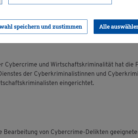
fts­kri­mi­na­li­tät
wahl speichern und zustimmen
Alle auswähle
r Cy­ber­crime und Wirt­schafts­kri­mi­na­li­tät hat die
ens­tes der Cy­ber­kri­mi­na­lis­tin­nen und Cy­ber­kri­mi
­schafts­kri­mi­na­lis­ten ein­ge­rich­tet.
 Be­ar­bei­tung von Cy­ber­crime-De­lik­ten ge­eig­ne­