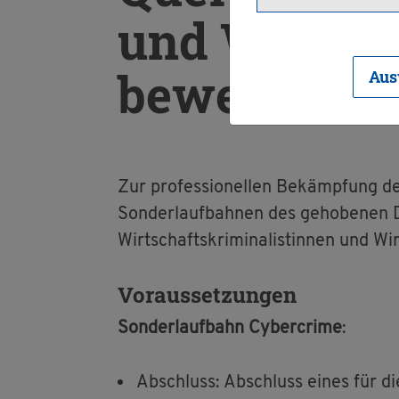
und Wirt­scha
be­wer­ben
Aus
Zur pro­fes­sio­nel­len Be­kämp­fung de
Son­der­lauf­bah­nen des ge­ho­be­nen Di
Wirt­schafts­kri­mi­na­lis­tin­nen und Wirt
Vor­aus­set­zun­gen
Son­der­lauf­bahn Cy­ber­crime
:
Ab­schluss: Ab­schluss eines für die