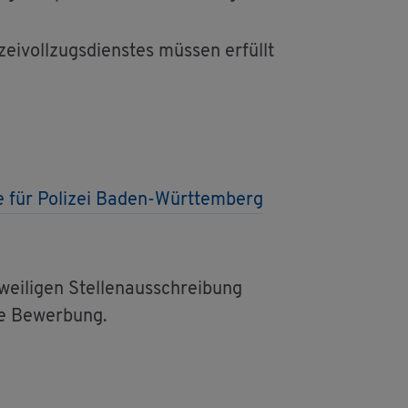
zei­voll­zugs­diens­tes müs­sen er­füllt
le für Po­li­zei Baden-Würt­tem­berg
ei­li­gen Stel­len­aus­schrei­bung
he Be­wer­bung.