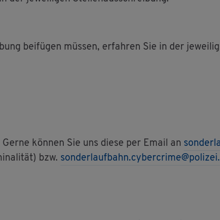
ung bei­fü­gen müs­sen, er­fah­ren Sie in der je­wei­li­
n? Gerne kön­nen Sie uns diese per Email an
son­der­l
­na­li­tät) bzw.
son­der­lauf­bahn.​cybercrime@​polizei.