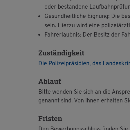
oder be­stan­de­ne Lauf­bahn­prü­fung
Ge­sund­heit­li­che Eig­nung: Die be­s
sein. Hier­zu wird eine po­li­zei­ärzt
Fahr­erlaub­nis: Der Be­sitz der Fahr
Zu­stän­dig­keit
Die Po­li­zei­prä­si­di­en, das Lan­des
Ab­lauf
Bitte wen­den Sie sich an die An­sprech
ge­nannt sind. Von ihnen er­hal­ten Sie 
Fris­ten
Den Be­wer­bungs­schluss fin­den Sie in