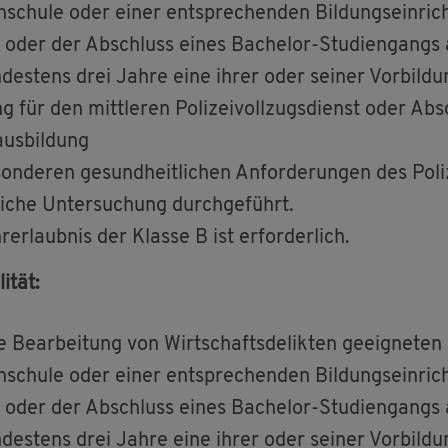
­schu­le oder einer ent­spre­chen­den Bil­dungs­ein­ric
 oder der Ab­schluss eines Ba­che­lor-Stu­di­en­gangs
­des­tens drei Jahre eine ihrer oder sei­ner Vor­bil­dun
 für den mitt­le­ren Po­li­zei­voll­zugs­dienst oder Ab­s
­aus­bil­dung
on­de­ren ge­sund­heit­li­chen An­for­de­run­gen des Po­li­
­li­che Un­ter­su­chung durch­ge­führt.
­erlaub­nis der Klas­se B ist er­for­der­lich.
i­tät:
 Be­ar­bei­tung von Wirt­schafts­de­lik­ten ge­eig­ne­te
­schu­le oder einer ent­spre­chen­den Bil­dungs­ein­ric
 oder der Ab­schluss eines Ba­che­lor-Stu­di­en­gangs
­des­tens drei Jahre eine ihrer oder sei­ner Vor­bil­dun