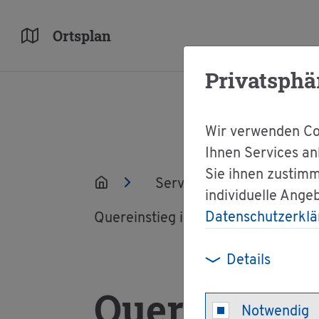
Orts­plan
Privatsphä
Wir verwenden Coo
Ihnen Services an
Sie ihnen zustimm
Ser­vice
Ver­wal­tun
individuelle Ange
Datenschutzerklä
Quer­ein­stieg in die Po­li­zei - Cy­ber­
Details
Quer­ein­stie
Notwendig