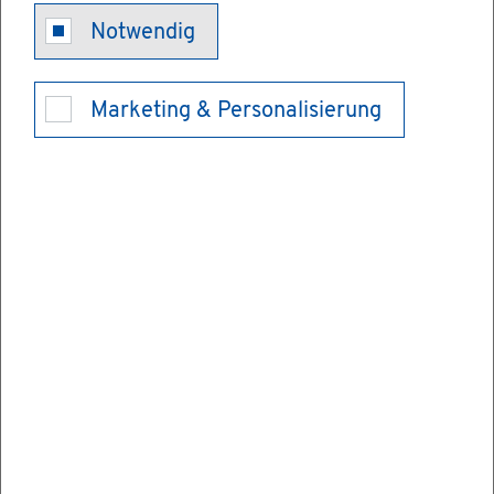
Qua­li­täts­zei­
Notwendig
chen Baden-
Marketing & Personalisierung
Würt­tem­berg
Das "Qua­li­täts­zei­chen Baden-Würt­tem­
berg" (QZ BW) kenn­zeich­net Pro­duk­te mit
einer über dem ge­setz­li­chen Stan­dard lie­
gen­den Pro­dukt- und Pro­zess­qua­li­tät aus.
Vor­aus­set­zun­gen
Er­zeu­ger von pflanz­li­chen Pro­duk­ten müs­