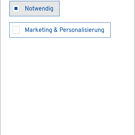
Notwendig
Pro­duk­te des
Marketing & Personalisierung
Lan­des­am­tes
für Geo­in­for­
ma­ti­on und
Land­ent­wick­
lung Baden-
Würt­tem­berg