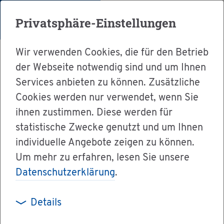
Menü
Privatsphäre-Einstellungen
Wir verwenden Cookies, die für den Betrieb
der Webseite notwendig sind und um Ihnen
Services anbieten zu können. Zusätzliche
Cookies werden nur verwendet, wenn Sie
Ser­vice
ihnen zustimmen. Diese werden für
Ver­wal­tung & Bür­ger­ser­vice
statistische Zwecke genutzt und um Ihnen
individuelle Angebote zeigen zu können.
Dienst­leis­tun­gen A-Z
Um mehr zu erfahren, lesen Sie unsere
Pro­duk­te des Lan­des­am­tes für Geo­in­for­ma­ti­
Datenschutzerklärung
.
on und Land­ent­wick­lung Baden-Würt­tem­berg
be­stel­len
Details