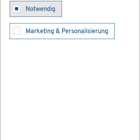
Part­ner­schaft,
Notwendig
Tren­nung und
Marketing & Personalisierung
Ehe­schei­dung
- Ver­sor­
gungs­aus­
gleich durch­
füh­ren