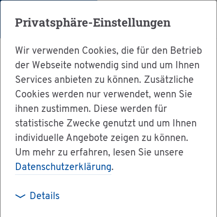
Menü
Privatsphäre-Einstellungen
Wir verwenden Cookies, die für den Betrieb
der Webseite notwendig sind und um Ihnen
Services anbieten zu können. Zusätzliche
Cookies werden nur verwendet, wenn Sie
Ser­vice
ihnen zustimmen. Diese werden für
Ver­wal­tung & Bür­ger­ser­vice
statistische Zwecke genutzt und um Ihnen
individuelle Angebote zeigen zu können.
Dienst­leis­tun­gen A-Z
Um mehr zu erfahren, lesen Sie unsere
Part­ner­schaft, Tren­nung und Ehe­schei­dung -
Datenschutzerklärung
.
Ver­sor­gungs­aus­gleich durch­füh­ren
Details