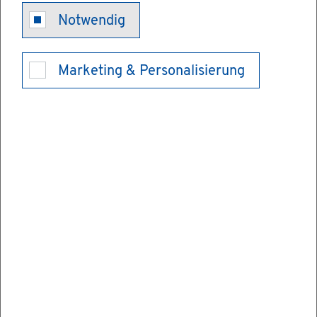
Nach­lass bei
Notwendig
vor­zei­ti­ger
Marketing & Personalisierung
Rück­zah­lung
der Aus­bil­
dungs­för­de­
rung be­an­tra­
gen