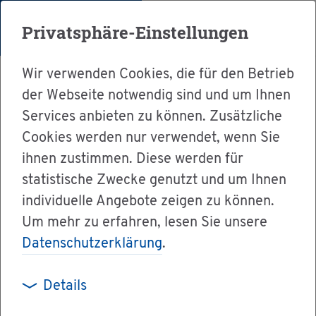
Menü
Privatsphäre-Einstellungen
Wir verwenden Cookies, die für den Betrieb
der Webseite notwendig sind und um Ihnen
Services anbieten zu können. Zusätzliche
Cookies werden nur verwendet, wenn Sie
Ser­vice
ihnen zustimmen. Diese werden für
Ver­wal­tung & Bür­ger­ser­vice
statistische Zwecke genutzt und um Ihnen
individuelle Angebote zeigen zu können.
Dienst­leis­tun­gen A-Z
Um mehr zu erfahren, lesen Sie unsere
Nach­lass bei vor­zei­ti­ger Rück­zah­lung der Aus­
Datenschutzerklärung
.
bil­dungs­för­de­rung be­an­tra­gen
Details