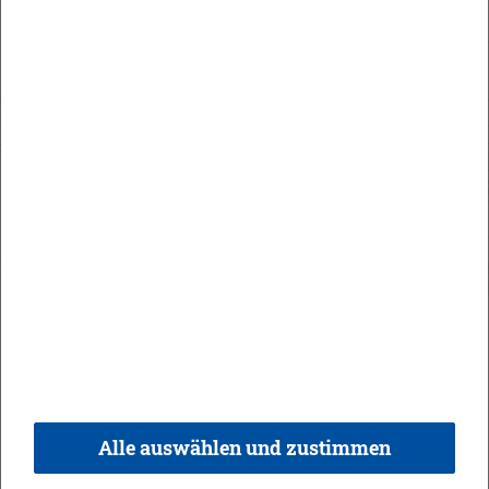
Maute Areal
Orts­recht
In­halt
Im­pres­sum
Da­ten­schutz
Kon­takt & Öff­nungs­zei­ten
Bar­rie­re­frei­heit
Alle auswählen und zustimmen
© 2026 Ge­mein­de Bi­sin­gen,
Rea­li­sie­rung:
weber.​digital