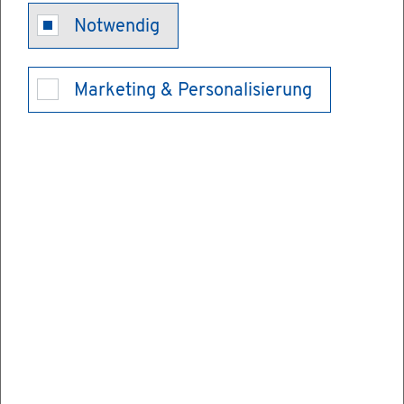
Miet­wa­gen­ge­
Notwendig
neh­mi­gung
Marketing & Personalisierung
be­an­tra­gen
Sie möch­ten ge­werb­lich Per­so­nen mit Miet­
wa­gen be­för­dern?
Dafür be­nö­ti­gen Sie eine Miet­wa­gen­ge­neh­
mi­gung.
Sie dür­fen den Wagen nur im Gan­zen ver­