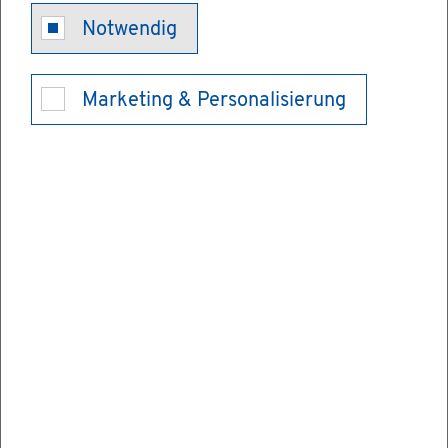
Me­di­zi­ni­sche
Notwendig
Re­ha­bi­li­ta­ti­
Marketing & Personalisierung
ons­maß­nah­
me be­an­tra­
gen
Eine me­di­zi­ni­sche Re­ha­bi­li­ta­ti­on (Reha)
be­zeich­net Maß­nah­men zur Wie­der­her­stel­