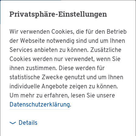
Menü
Privatsphäre-Einstellungen
Wir verwenden Cookies, die für den Betrieb
der Webseite notwendig sind und um Ihnen
Services anbieten zu können. Zusätzliche
Cookies werden nur verwendet, wenn Sie
Ser­vice
ihnen zustimmen. Diese werden für
Ver­wal­tung & Bür­ger­ser­vice
statistische Zwecke genutzt und um Ihnen
individuelle Angebote zeigen zu können.
Dienst­leis­tun­gen A-Z
Um mehr zu erfahren, lesen Sie unsere
Me­di­zi­ni­sche Re­ha­bi­li­ta­ti­ons­maß­nah­me be­an­
Datenschutzerklärung
.
tra­gen
Details