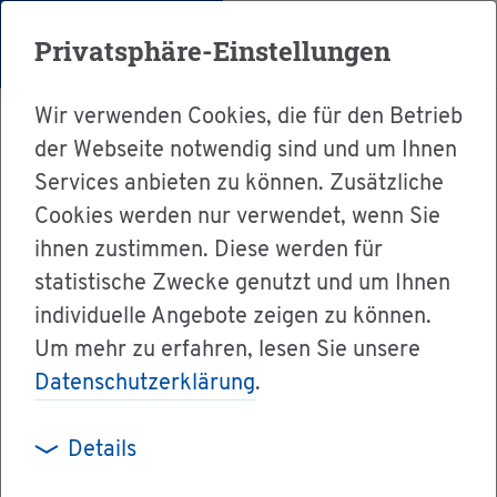
Menü
Privatsphäre-Einstellungen
Wir verwenden Cookies, die für den Betrieb
der Webseite notwendig sind und um Ihnen
Services anbieten zu können. Zusätzliche
Cookies werden nur verwendet, wenn Sie
Ser­vice
ihnen zustimmen. Diese werden für
Ver­wal­tung & Bür­ger­ser­vice
statistische Zwecke genutzt und um Ihnen
individuelle Angebote zeigen zu können.
Dienst­leis­tun­gen A-Z
Um mehr zu erfahren, lesen Sie unsere
Le­bens­mit­tel­über­wa­chung - als Le­bens­mit­tel­
Datenschutzerklärung
.
un­ter­neh­men re­gis­trie­ren
Details