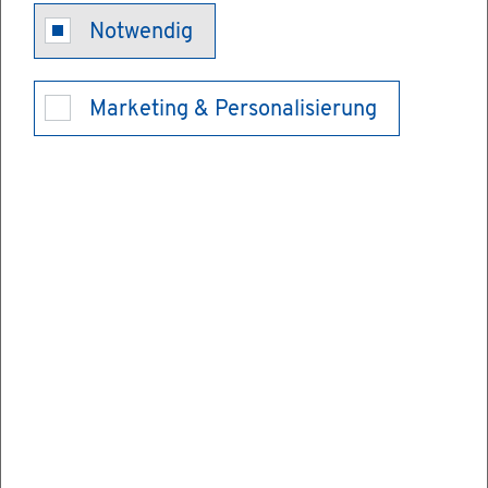
Le­bens­mit­tel­
Notwendig
über­wa­chung
Marketing & Personalisierung
- als Le­bens­
mit­tel­un­ter­
neh­men re­gis­
trie­ren