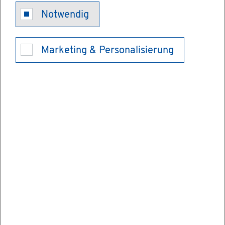
Kraft­fahr­zeug
Notwendig
- Ver­kauf mel­
Marketing & Personalisierung
den
Wenn Sie Ihr Fahr­zeug ver­kau­fen, müs­sen
Sie die Zu­las­sungs­be­hör­de un­ver­züg­lich
dar­über in­for­mie­ren.
Sie sind auch nach dem Ver­kauf noch bei
der Zu­las­sungs­be­hör­de als Hal­te­rin oder
Hal­ter ein­ge­tra­gen. Dies gilt so lange, bis
Ihr Fahr­zeug ab­ge­mel­det oder auf eine an­