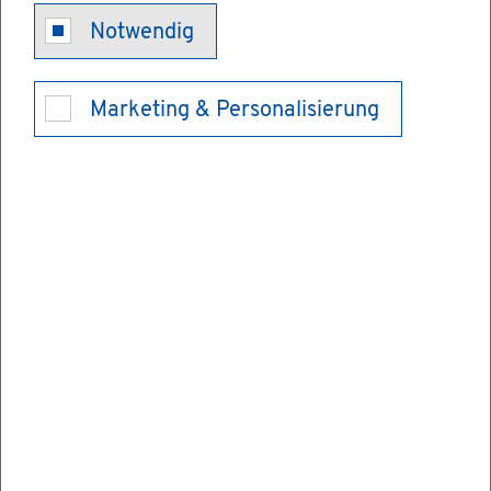
Kol­leg - Be­
Notwendig
such an­mel­
Marketing & Personalisierung
den
Das Kol­leg bie­tet Er­wach­se­nen mit mehr­
jäh­ri­ger be­ruf­li­cher Tä­tig­keit die Mög­lich­
keit, die all­ge­mei­ne Hoch­schul­rei­fe zu er­
lan­gen.
Das Kol­leg ist eine Voll­zeit­schu­le und dau­
ert drei Jahre. Der Un­ter­richt fin­det tags­