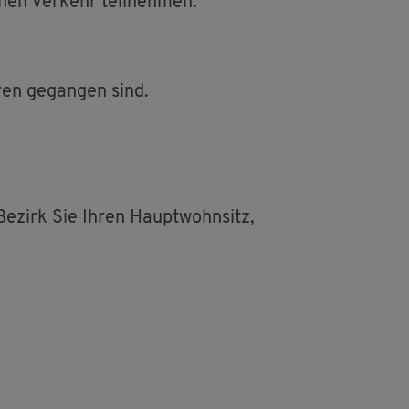
chen Ver­kehr teil­neh­men.
ren ge­gan­gen sind.
 Be­zirk Sie Ihren Haupt­wohn­sitz,