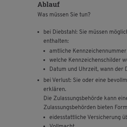
Ab­lauf
Was müs­sen Sie tun?
bei Dieb­stahl: Sie müs­sen mög­lich
ent­hal­ten:
amt­li­che Kenn­zei­chen­num­mer
wel­che Kenn­zei­chen­schil­der wu
Datum und Uhr­zeit, wann der D
bei Ver­lust: Sie oder eine be­voll­
er­klä­ren.
Die Zu­las­sungs­be­hör­de kann eine
Zu­las­sungs­be­hör­den bie­ten For
ei­des­statt­li­che Ver­si­che­run
Voll­macht