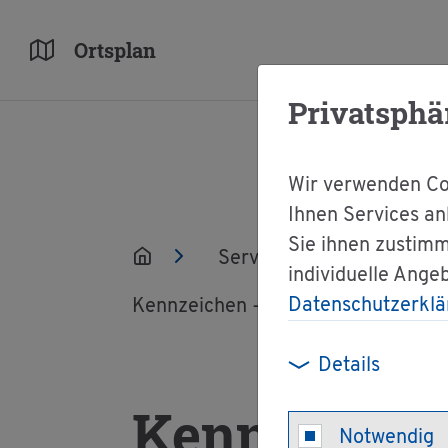
Orts­plan
Privatsphä
Wir verwenden Coo
Ihnen Services an
Sie ihnen zustimm
Ser­vice
Ver­wal­tun
individuelle Ange
Datenschutzerklä
Kenn­zei­chen - Dieb­stahl oder Ver­l
Details
Kenn­zei­che
Notwendig