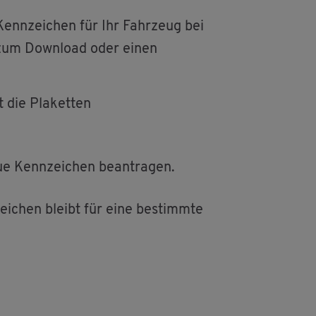
Kenn­zei­chen für Ihr Fahr­zeug bei
lar zum Down­load oder einen
 die Pla­ket­ten
ue Kenn­zei­chen be­an­tra­gen.
ei­chen bleibt für eine be­stimm­te