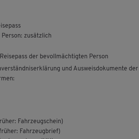
i­se­pass
Per­son: zu­sätz­lich
 Rei­se­pass der be­voll­mäch­tig­ten Per­son
in­ver­ständ­nis­er­klä­rung und Aus­weis­do­ku­men­te der
ir­men:
(frü­her: Fahr­zeug­schein)
(frü­her: Fahr­zeug­brief)