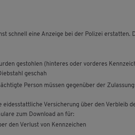
st schnell eine An­zei­ge bei der Po­li­zei er­stat­ten.
r­den ge­stoh­len (hin­te­res oder vor­de­res Kenn­zei­c
ieb­stahl ge­schah
mäch­tig­te Per­son müs­sen ge­gen­über der Zu­las­sungs
 ei­des­statt­li­che Ver­si­che­rung über den Ver­bleib 
­mu­la­re zum Down­load an für:
g über den Ver­lust von Kenn­zei­chen