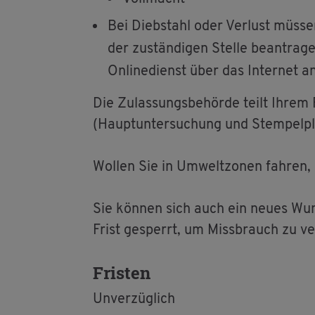
Bei Dieb­stahl oder Ver­lust müs­se
der zu­stän­di­gen Stel­le be­an­tra
On­line­dienst über das In­ter­net a
Die Zu­las­sungs­be­hör­de teilt Ihre
(Haupt­un­ter­su­chung und Stem­pel­pla
Wol­len Sie in Um­welt­zo­nen fah­ren, 
Sie kön­nen sich auch ein neues Wunsc
Frist ge­sperrt, um Miss­brauch zu ver
Fris­ten
Un­ver­züg­lich