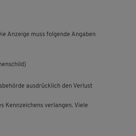
 Die An­zei­ge muss fol­gen­de An­ga­ben
hen­schild)
­be­hör­de aus­drück­lich den Ver­lust
des Kenn­zei­chens ver­lan­gen. Viele