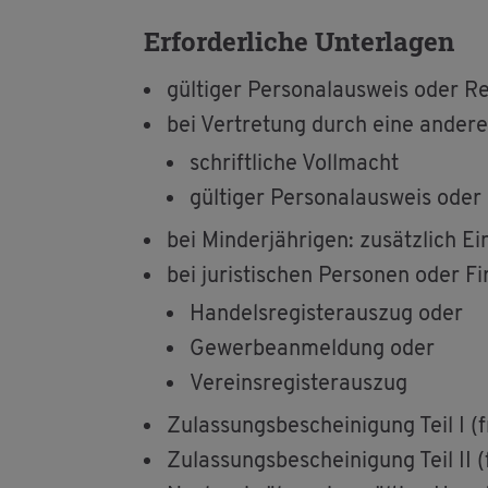
Er­for­der­li­che Un­ter­la­gen
gül­ti­ger Per­so­nal­aus­weis oder Re
bei Ver­tre­tung durch eine an­de­re 
schrift­li­che Voll­macht
gül­ti­ger Per­so­nal­aus­weis oder
bei Min­der­jäh­ri­gen: zu­sätz­lich E
bei ju­ris­ti­schen Per­so­nen oder F
Han­dels­re­gis­ter­aus­zug oder
Ge­wer­be­an­mel­dung oder
Ver­eins­re­gis­ter­aus­zug
Zu­las­sungs­be­schei­ni­gung Teil I 
Zu­las­sungs­be­schei­ni­gung Teil II 