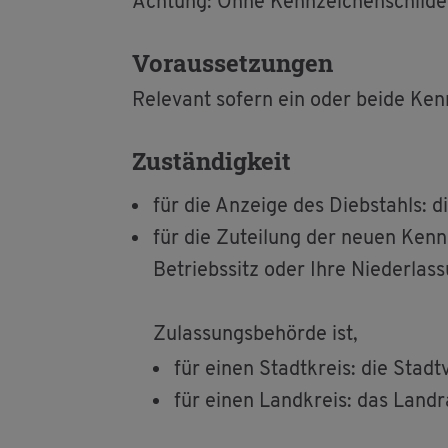
Ach­tung: Ohne Kenn­zei­chen­schil­der
Vor­aus­set­zun­gen
Re­le­vant so­fern ein oder beide Kenn
Zu­stän­dig­keit
für die An­zei­ge des Dieb­stahls: die
für die Zu­tei­lung der neuen Kenn­z
Be­triebs­sitz oder Ihre Nie­der­las
Zu­las­sungs­be­hör­de ist,
für einen Stadt­kreis: die Stadt­
für einen Land­kreis: das Land­r