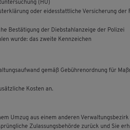
­un­ter­su­chung (HU)
ust­er­klä­rung oder ei­des­statt­li­che Ver­si­che­rung de
­che Be­stä­ti­gung der Dieb­stahl­an­zei­ge der Po­li­zei
­len wurde: das zwei­te Kenn­zei­chen
al­tungs­auf­wand gemäß Ge­büh­ren­ord­nung für Maß­
­sätz­li­che Kos­ten an.
em Umzug aus einem an­de­ren Ver­wal­tungs­be­zirk 
­sprüng­li­che Zu­las­sungs­be­hör­de zu­rück und Sie er­