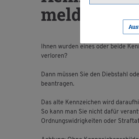
mel­den
Aus
Ihnen wur­den eines oder beide Kenn­
ver­lo­ren?
Dann müs­sen Sie den Dieb­stahl oder 
be­an­tra­gen.
Das alte Kenn­zei­chen wird dar­auf­hi
So kann man Sie nicht dafür ver­ant­w
Ord­nungs­wid­rig­kei­ten oder Straf­ta