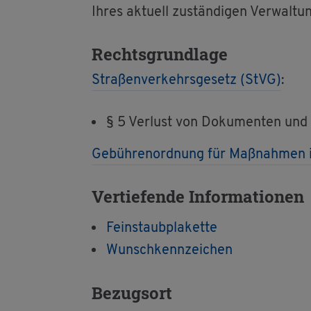
Ihres ak­tu­ell zu­stän­di­gen Ver­wal­tu
Rechts­grund­la­ge
Stra­ßen­ver­kehrs­ge­setz (StVG)
:
§ 5 Ver­lust von Do­ku­men­ten und
Ge­büh­ren­ord­nung für Maß­nah­men 
Ver­tie­fen­de In­for­ma­tio­nen
Fein­staub­pla­ket­te
Wunsch­kenn­zei­chen
Be­zugs­ort