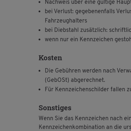
Nach­weis über eine gül­ti­ge Haupt
bei Ver­lust: ge­ge­be­nen­falls Ver­l
Fahr­zeug­hal­ters
bei Dieb­stahl zu­sätz­lich: schrift­li
wenn nur ein Kenn­zei­chen ge­stoh
Kos­ten
Die Ge­büh­ren wer­den nach Ver­w
(Ge­bOSt) ab­ge­rech­net.
Für Kenn­zei­chen­schil­der fal­len zu
Sons­ti­ges
Wenn Sie das Kenn­zei­chen nach ein
Kenn­zei­chen­kom­bi­na­ti­on an die ur