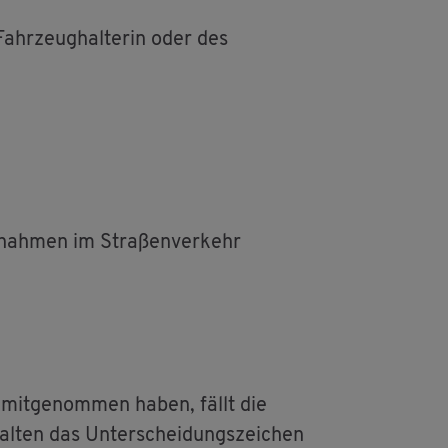
r Fahr­zeug­hal­te­rin oder des
nah­men im Stra­ßen­ver­kehr
mit­ge­nom­men haben, fällt die
hal­ten das Un­ter­schei­dungs­zei­chen