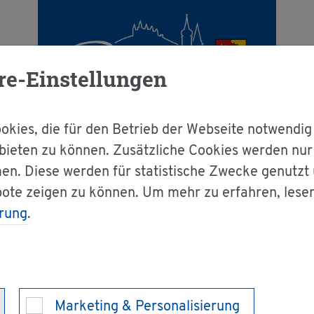
re-Einstellungen
kies, die für den Betrieb der Webseite notwendig
bieten zu können. Zusätzliche Cookies werden nu
en. Diese werden für statistische Zwecke genutzt
g & Bür­ger­ser­vice
Dienst­leis­tun­gen A-Z
bote zeigen zu können. Um mehr zu erfahren, lese
rung
.
ust mel­den
n - Dieb­stahl oder
Marketing & Personalisierung