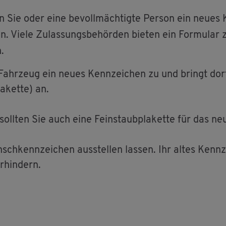
n Sie oder eine be­voll­mäch­tig­te Per­son ein neues 
­gen. Viele Zu­las­sungs­be­hör­den bie­ten ein For­mu­
n.
m Fahr­zeug ein neues Kenn­zei­chen zu und bringt dort
­ket­te) an.
soll­ten Sie auch eine Fein­staub­pla­ket­te für das ne
h­kenn­zei­chen aus­stel­len las­sen. Ihr altes Kenn­z
­hin­dern.