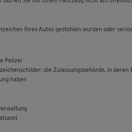
 dür­fen Sie mit Ihrem Fahr­zeug nicht am öf­fent­li­
­zei­chen Ihres Autos ge­stoh­len wur­den oder ver­lo­
 Po­li­zei
ei­chen­schil­der: die Zu­las­sungs­be­hör­de, in deren
­sung haben
ver­wal­tung
ats­amt