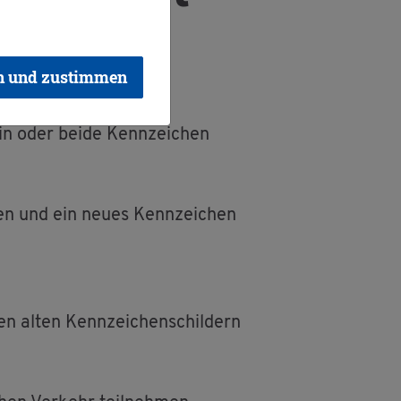
n und zustimmen
in oder beide Kenn­zei­chen
­den und ein neues Kenn­zei­chen
n alten Kenn­zei­chen­schil­dern