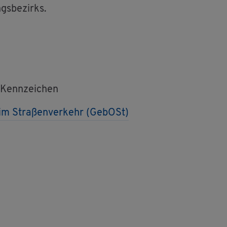
ngs­be­zirks.
 Kenn­zei­chen
im Stra­ßen­ver­kehr (Ge­bOSt)