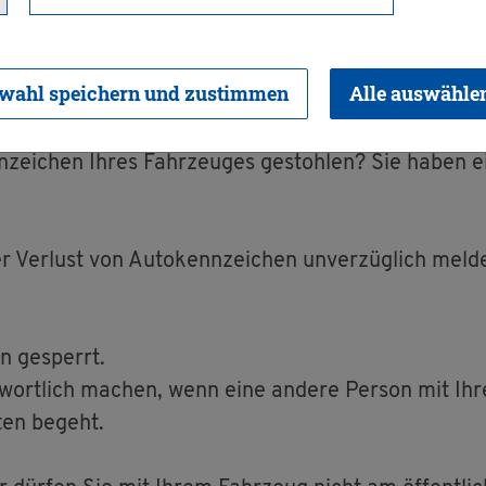
wahl speichern und zustimmen
Alle auswähle
zei­chen Ihres Fahr­zeu­ges ge­stoh­len? Sie haben e
Ver­lust von Au­to­kenn­zei­chen un­ver­züg­lich mel
n ge­sperrt.
ort­lich ma­chen, wenn eine an­de­re Per­son mit Ihre
­ten be­geht.