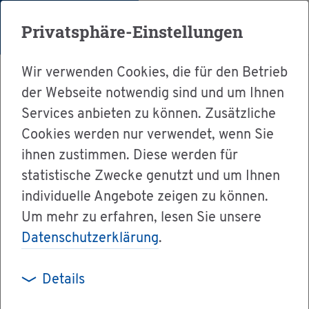
Menü
Privatsphäre-Einstellungen
Wir verwenden Cookies, die für den Betrieb
der Webseite notwendig sind und um Ihnen
Services anbieten zu können. Zusätzliche
Cookies werden nur verwendet, wenn Sie
Ser­vice
ihnen zustimmen. Diese werden für
Ver­wal­tung & Bür­ger­ser­vice
statistische Zwecke genutzt und um Ihnen
individuelle Angebote zeigen zu können.
Dienst­leis­tun­gen A-Z
Um mehr zu erfahren, lesen Sie unsere
Hun­de­steu­er - Er­satz­mar­ke be­an­tra­gen
Datenschutzerklärung
.
Details