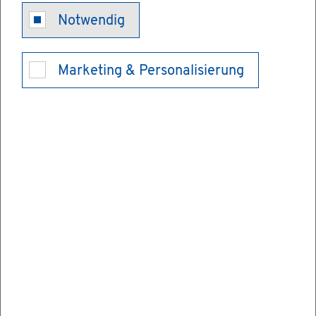
Hun­de­steu­er -
Notwendig
Er­satz­mar­ke
Marketing & Personalisierung
be­an­tra­gen
Wenn Sie einen Hund hal­ten, müs­sen Sie
ihn an­mel­den und Hun­de­steu­er be­zah­len.
Sie er­hal­ten dann von der zu­stän­di­gen
Stel­le eine Marke, die Sie am Hund sicht­bar
be­fes­ti­gen müs­sen.