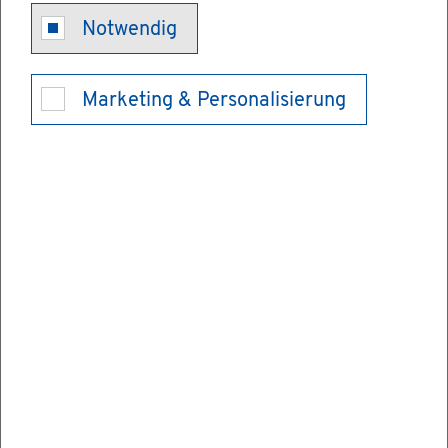
Hilfe zur Er­
Notwendig
zie­hung in
Marketing & Personalisierung
Voll­zeit­pfle­ge
be­an­tra­gen
(Pfle­ge­geld)
Pfle­ge­el­tern, die Kin­der und Ju­gend­li­che in
Voll­zeit­pfle­ge be­treu­en, er­hal­ten Un­ter­halt