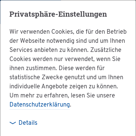
Menü
Privatsphäre-Einstellungen
Wir verwenden Cookies, die für den Betrieb
der Webseite notwendig sind und um Ihnen
Services anbieten zu können. Zusätzliche
Cookies werden nur verwendet, wenn Sie
Ser­vice
ihnen zustimmen. Diese werden für
Ver­wal­tung & Bür­ger­ser­vice
statistische Zwecke genutzt und um Ihnen
individuelle Angebote zeigen zu können.
Dienst­leis­tun­gen A-Z
Um mehr zu erfahren, lesen Sie unsere
Hilfe zur Er­zie­hung in Voll­zeit­pfle­ge be­an­tra­
Datenschutzerklärung
.
gen (Pfle­ge­geld)
Details