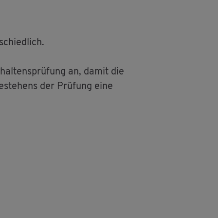
schied­lich.
hal­tens­prü­fung an, damit die
be­stehens der Prü­fung eine