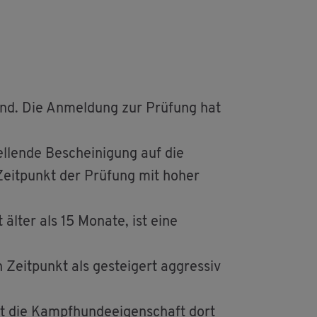
und. Die An­mel­dung zur Prü­fung hat
­len­de Be­schei­ni­gung auf die
 Zeit­punkt der Prü­fung mit hoher
 älter als 15 Mo­na­te, ist eine
Zeit­punkt als ge­stei­gert ag­gres­siv
t die Kampf­hun­de­ei­gen­schaft dort