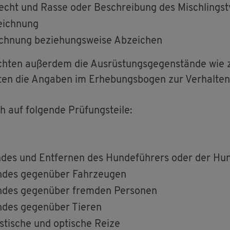
lecht und Rasse oder Be­schrei­bung des Misch­lings­
zeich­nung
ich­nung be­zie­hungs­wei­se Ab­zei­chen
ach­ten au­ßer­dem die Aus­rüs­tungs­ge­gen­stän­de wi
ten die An­ga­ben im Er­he­bungs­bo­gen zur Ver­hal­ten
h auf fol­gen­de Prü­fungs­tei­le:
­des und Ent­fer­nen des Hun­de­füh­rers oder der Hun­d
un­des ge­gen­über Fahr­zeu­gen
un­des ge­gen­über frem­den Per­so­nen
n­des ge­gen­über Tie­ren
s­ti­sche und op­ti­sche Reize