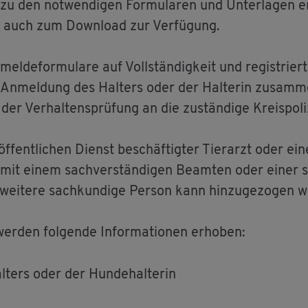
 zu den not­wen­di­gen For­mu­la­ren und Un­ter­la­gen e
nen auch zum Down­load zur Ver­fü­gung.
­mel­de­for­mu­la­re auf Voll­stän­dig­keit und re­gis­tri
 An­mel­dung des Hal­ters oder der Hal­te­rin zu­sam­m
r Ver­hal­tens­prü­fung an die zu­stän­di­ge Kreis­po­li­
f­fent­li­chen Dienst be­schäf­tig­ter Tier­arzt oder ein
m mit einem sach­ver­stän­di­gen Be­am­ten oder einer s
e wei­te­re sach­kun­di­ge Per­son kann hin­zu­ge­zo­gen 
er­den fol­gen­de In­for­ma­tio­nen er­ho­ben:
ters oder der Hun­de­hal­te­rin