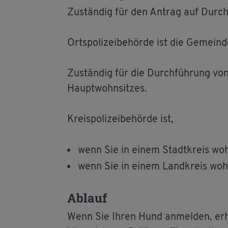
Zu­stän­dig für den An­trag auf Durch­fü
Orts­po­li­zei­be­hör­de ist die Ge­mei
Zu­stän­dig für die Durch­füh­rung von 
Haupt­wohn­sit­zes.
Kreis­po­li­zei­be­hör­de ist,
wenn Sie in einem Stadt­kreis woh­
wenn Sie in einem Land­kreis woh­
Ab­lauf
Wenn Sie Ihren Hund an­mel­den, er­hal