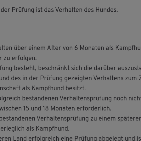
der Prü­fung ist das Ver­hal­ten des Hun­des.
el­ten über einem Alter von 6 Mo­na­ten als Kampf­h
r zu er­fol­gen.
ung be­steht, be­schränkt sich die dar­über aus­zu­stel
rund des in der Prü­fung ge­zeig­ten Ver­hal­tens zum
en­schaft als Kampf­hund be­sitzt.
lg­reich be­stan­de­nen Ver­hal­tens­prü­fung noch nicht
wi­schen 15 und 18 Mo­na­ten er­for­der­lich.
e­stan­de­nen Ver­hal­tens­prü­fung zu einem spä­te­ren 
der­leg­lich als Kampf­hund.
en Land er­folg­reich eine Prü­fung ab­ge­legt und is