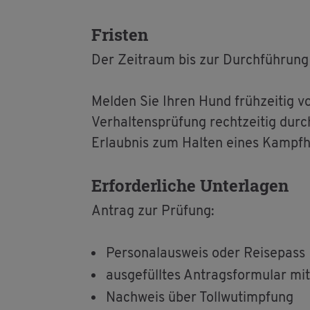
Fris­ten
Der Zeit­raum bis zur Durch­füh­rung z
Mel­den Sie Ihren Hund früh­zei­tig vo
Ver­hal­tens­prü­fung recht­zei­tig du
Er­laub­nis zum Hal­ten eines Kampf­h
Er­for­der­li­che Un­ter­la­gen
An­trag zur Prü­fung:
Per­so­nal­aus­weis oder Rei­se­pass
aus­ge­füll­tes An­trags­for­mu­lar mi
Nach­weis über Toll­wut­imp­fung