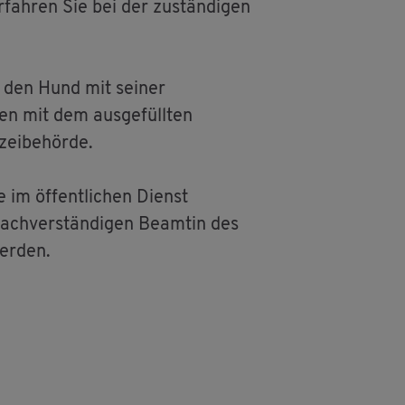
r­fah­ren Sie bei der zu­stän­di­gen
ert den Hund mit sei­ner
en mit dem aus­ge­füll­ten
zei­be­hör­de.
e im öf­fent­li­chen Dienst
ach­ver­stän­di­gen Be­am­tin des
wer­den.