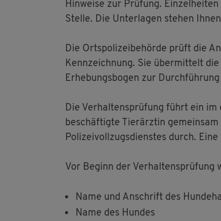
Hin­wei­se zur Prü­fung. Ein­zel­hei­ten
Stel­le. Die Un­ter­la­gen ste­hen Ih
Die Orts­po­li­zei­be­hör­de prüft die An
Kenn­zeich­nung. Sie über­mit­telt die
Er­he­bungs­bo­gen zur Durch­füh­rung de
Die Ver­hal­tens­prü­fung führt ein im ö
be­schäf­tig­te Tier­ärz­tin ge­mein­sa
Po­li­zei­voll­zugs­diens­tes durch. Ein
Vor Be­ginn der Ver­hal­tens­prü­fung w
Name und An­schrift des Hun­de­hal­
Name des Hun­des