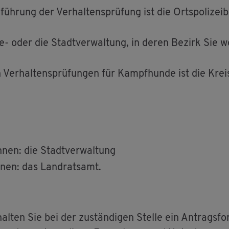
h­rung der Ver­hal­tens­prü­fung ist die Orts­po­li­zei­b
n­de- oder die Stadt­ver­wal­tung, in deren Be­zirk Sie 
Ver­hal­tens­prü­fun­gen für Kampf­hun­de ist die Kreis­p
nen: die Stadt­ver­wal­tung
nen: das Land­rats­amt.
­ten Sie bei der zu­stän­di­gen Stel­le ein An­trags­fo