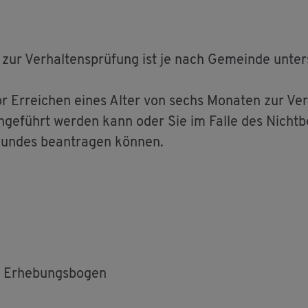
ur Ver­hal­tens­prü­fung ist je nach Ge­mein­de un­ter­
r Er­rei­chen eines Alter von sechs Mo­na­ten zur Ver­
rch­ge­führt wer­den kann oder Sie im Falle des Nicht­
un­des be­an­tra­gen kön­nen.
t Er­he­bungs­bo­gen