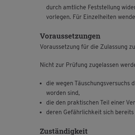
durch amt­li­che Fest­stel­lung wi­de
vor­le­gen. Für Ein­zel­hei­ten wen­de
Vor­aus­set­zun­gen
Vor­aus­set­zung für die Zu­las­sung zu
Nicht zur Prü­fung zu­ge­las­sen wer­
die wegen Täu­schungs­ver­suchs des
wor­den sind,
die den prak­ti­schen Teil einer Ver
deren Ge­fähr­lich­keit sich be­reit
Zu­stän­dig­keit