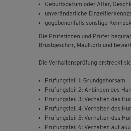
Ge­burts­da­tum oder Alter, Ge­sch
un­ver­än­der­li­che Ein­zel­tier­kenn­
ge­ge­be­nen­falls sons­ti­ge Kenn­ze
Die Prü­fe­rin­nen und Prü­fer be­gut­
Brust­ge­schirr, Maul­korb und be­wer­
Die Ver­hal­tens­prü­fung er­streckt sic
Prü­fungs­teil 1: Grund­ge­hor­sam
Prü­fungs­teil 2: An­bin­den des Hun
Prü­fungs­teil 3: Ver­hal­ten des H
Prü­fungs­teil 4: Ver­hal­ten des H
Prü­fungs­teil 5: Ver­hal­ten des Hu
Prü­fungs­teil 6: Ver­hal­ten auf aku