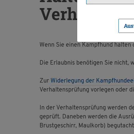
Ver­hal­tens­
Aus
Wenn Sie einen Kampf­hund hal­ten o
Die Er­laub­nis be­nö­ti­gen Sie nicht,
Zur
Wi­der­le­gung der Kampf­hun­de­e
Ver­hal­tens­prü­fung vor­le­gen oder di
In der Ver­hal­tens­prü­fung wer­den d
ge­prüft. Da­ne­ben wer­den die Aus­rü
Brust­ge­schirr, Maul­korb) be­gut­ach­t