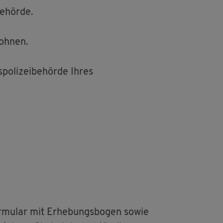
e­hör­de.
woh­nen.
o­li­zei­be­hör­de Ihres
r­mu­lar mit Er­he­bungs­bo­gen sowie