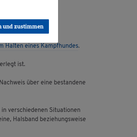
en
n und zustimmen
um Hal­ten eines Kampf­hun­des
.
r­legt ist.
Nach­weis über eine be­stan­de­ne
n ver­schie­de­nen Si­tua­tio­nen
eine, Hals­band be­zie­hungs­wei­se