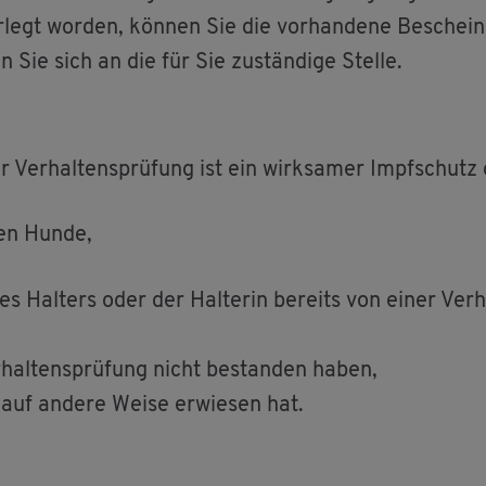
r­legt wor­den, kön­nen Sie die vor­han­de­ne Be­schei­n
n Sie sich an die für Sie zu­stän­di­ge Stel­le.
r Ver­hal­tens­prü­fung ist ein wirk­sa­mer Impf­schutz
den Hunde,
 Hal­ters oder der Hal­te­rin be­reits von einer Ver­ha
­hal­tens­prü­fung nicht be­stan­den haben,
s auf an­de­re Weise er­wie­sen hat.