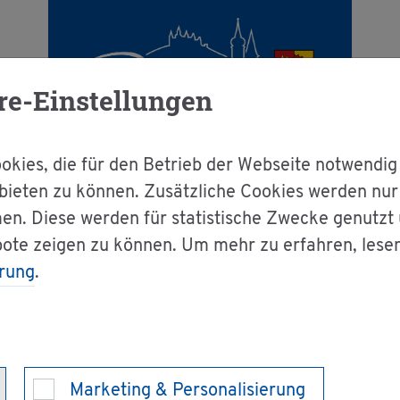
re-Einstellungen
kies, die für den Betrieb der Webseite notwendig
bieten zu können. Zusätzliche Cookies werden nu
en. Diese werden für statistische Zwecke genutzt
g & Bür­ger­ser­vice
Dienst­leis­tun­gen A-Z
bote zeigen zu können. Um mehr zu erfahren, lese
rung
.
­tens­prü­fung be­an­tra­gen
es Kampf­hun­des 
Marketing & Personalisierung