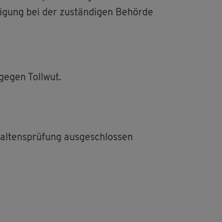
i­gung bei der zu­stän­di­gen Be­hör­de
 gegen Toll­wut.
l­tens­prü­fung aus­ge­schlos­sen