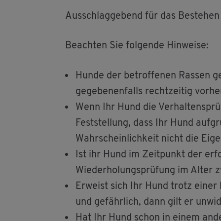
Aus­schlag­ge­bend für das Be­stehen 
Be­ach­ten Sie fol­gen­de Hin­wei­se:
Hunde der be­trof­fe­nen Ras­sen g
ge­ge­be­nen­falls recht­zei­tig vor­he
Wenn Ihr Hund die Ver­hal­tens­prü­f
Fest­stel­lung, dass Ihr Hund auf­g
Wahr­schein­lich­keit nicht die Ei­g
Ist ihr Hund im Zeit­punkt der er­fo
Wie­der­ho­lungs­prü­fung im Alter z
Er­weist sich Ihr Hund trotz einer b
und ge­fähr­lich, dann gilt er un­wi­
Hat Ihr Hund schon in einem an­de­r