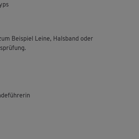
typs
e zum Bei­spiel Leine, Hals­band oder
s­prü­fung.
e­füh­re­rin