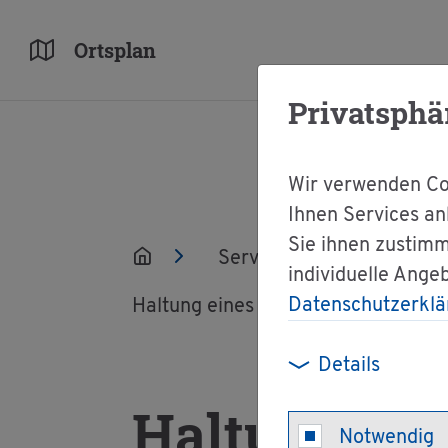
Orts­plan
Privatsphä
Wir verwenden Coo
Ihnen Services an
Sie ihnen zustimm
Ser­vice
Ver­wal­tun
individuelle Ange
Datenschutzerklä
Hal­tung eines Kampf­hun­des - Ver­hal
Details
Hal­tung ein
Notwendig