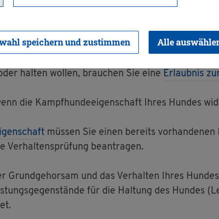
prü­fung be­an­tra­g
wahl speichern und zustimmen
Alle auswähle
der hal­ten wol­len, brau­chen Sie eine
Er­laub­nis z
 wenn die Kampf­hun­de­ei­gen­schaft Ihres Hun­des wi­de
i­gen­schaft
müs­sen Sie einen be­reits vor­han­de­nen 
e Ver­hal­tens­prü­fung be­an­tra­gen.
er Grund­ge­hor­sam und das Ver­hal­ten Ihres Hun­des i
s­tungs­ge­gen­stän­de für die Hal­tung des Hun­des (L
et.