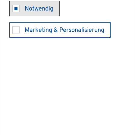
Wai­sen­ren­te
Notwendig
be­an­tra­gen
Marketing & Personalisierung
Bei Wai­sen­ren­ten wird zwi­schen Halb- und
Voll­wai­sen­ren­te un­ter­schie­den. Eine Halb­
wai­sen­ren­te er­hal­ten Sie, wenn noch ein
El­tern­teil lebt, eine Voll­wai­sen­ren­te, wenn
beide El­tern­tei­le ver­stor­ben sind.
Die Halb­wai­sen­ren­te be­trägt 10 Pro­zent,
die Voll­wai­sen­ren­te 20 Pro­zent der Ver­si­
cher­ten­ren­te, auf die der ver­stor­be­ne El­