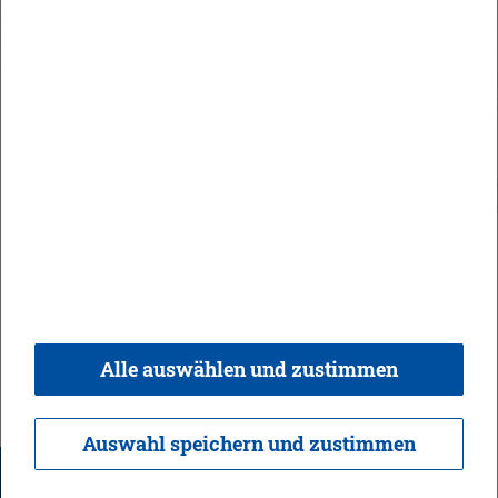
In­halt
Im­pres­sum
Da­ten­schutz
Kon­takt & Öff­nungs­zei­ten
Bar­rie­re­frei­heit
Alle auswählen und zustimmen
© 2026 Ge­mein­de Bi­sin­gen,
Rea­li­sie­rung:
weber.​digital
Auswahl speichern und zustimmen