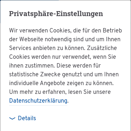
Menü
Privatsphäre-Einstellungen
Wir verwenden Cookies, die für den Betrieb
der Webseite notwendig sind und um Ihnen
Services anbieten zu können. Zusätzliche
Cookies werden nur verwendet, wenn Sie
Ser­vice
ihnen zustimmen. Diese werden für
Ver­wal­tung & Bür­ger­ser­vice
statistische Zwecke genutzt und um Ihnen
individuelle Angebote zeigen zu können.
Dienst­leis­tun­gen A-Z
Um mehr zu erfahren, lesen Sie unsere
Grund­buch - Na­mens­be­rich­ti­gung oder Um­fir­
Datenschutzerklärung
.
mie­rung be­an­tra­gen
Details