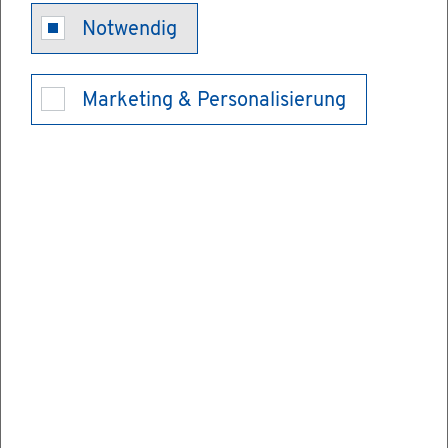
Grund­buch -
Notwendig
Na­mens­be­
Marketing & Personalisierung
rich­ti­gung
oder Um­fir­
mie­rung be­an­
tra­gen