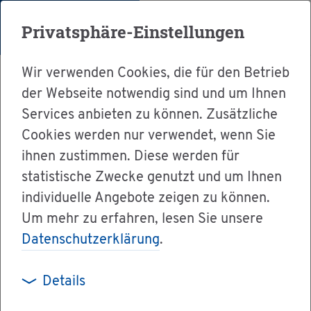
Menü
Privatsphäre-Einstellungen
Wir verwenden Cookies, die für den Betrieb
der Webseite notwendig sind und um Ihnen
Services anbieten zu können. Zusätzliche
Cookies werden nur verwendet, wenn Sie
Ser­vice
ihnen zustimmen. Diese werden für
Ver­wal­tung & Bür­ger­ser­vice
statistische Zwecke genutzt und um Ihnen
individuelle Angebote zeigen zu können.
Dienst­leis­tun­gen A-Z
Um mehr zu erfahren, lesen Sie unsere
Geld­wä­sche oder Ter­ro­ris­mus­fi­nan­zie­rung -
Datenschutzerklärung
.
Ver­dacht mel­den
Details