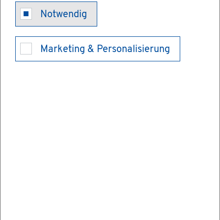
Geld­wä­sche
Notwendig
oder Ter­ro­ris­
Marketing & Personalisierung
mus­fi­nan­zie­
rung - Ver­
dacht mel­den
Wenn Sie als Un­ter­neh­mer oder Un­ter­neh­
me­rin im Nicht­fi­nanz­sek­tor An­halts­punk­te