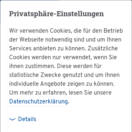
Menü
Privatsphäre-Einstellungen
Wir verwenden Cookies, die für den Betrieb
der Webseite notwendig sind und um Ihnen
Services anbieten zu können. Zusätzliche
Cookies werden nur verwendet, wenn Sie
Ser­vice
ihnen zustimmen. Diese werden für
Ver­wal­tung & Bür­ger­ser­vice
statistische Zwecke genutzt und um Ihnen
individuelle Angebote zeigen zu können.
Dienst­leis­tun­gen A-Z
Um mehr zu erfahren, lesen Sie unsere
Fut­ter­mit­tel­über­wa­chung - Ei­gen­kon­troll­
Datenschutzerklärung
.
ergeb­nis­se zu Di­oxi­nen und PCB mit­tei­len
Details