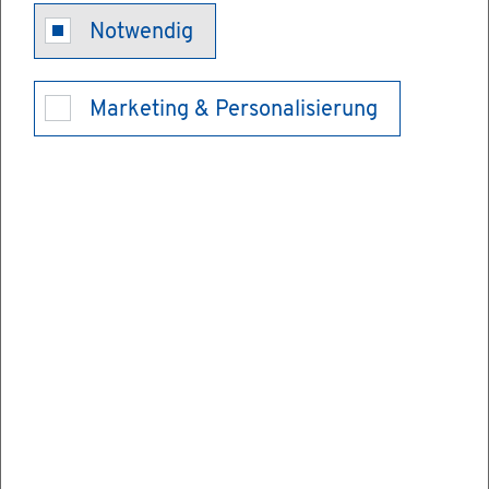
Fut­ter­mit­tel­
Notwendig
über­wa­chung
Marketing & Personalisierung
- Ei­gen­kon­
troll­ergeb­nis­
se zu Di­oxi­nen
und PCB mit­
tei­len