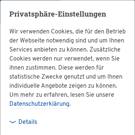
Menü
Privatsphäre-Einstellungen
Wir verwenden Cookies, die für den Betrieb
der Webseite notwendig sind und um Ihnen
Services anbieten zu können. Zusätzliche
Cookies werden nur verwendet, wenn Sie
Ser­vice
ihnen zustimmen. Diese werden für
Ver­wal­tung & Bür­ger­ser­vice
statistische Zwecke genutzt und um Ihnen
individuelle Angebote zeigen zu können.
Dienst­leis­tun­gen A-Z
Um mehr zu erfahren, lesen Sie unsere
Füh­rer­schein - nach Ent­zie­hung neu be­an­tra­
Datenschutzerklärung
.
gen
Details