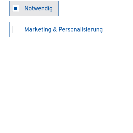
Füh­rer­schein -
Notwendig
nach Ent­zie­
Marketing & Personalisierung
hung neu be­
an­tra­gen
Ihnen wurde der Füh­rer­schein durch ein
Ge­richts­ur­teil oder durch die Füh­rer­schein­
stel­le ent­zo­gen? Sie möch­ten wie­der ein
Kraft­fahr­zeug im Stra­ßen­ver­kehr füh­ren?