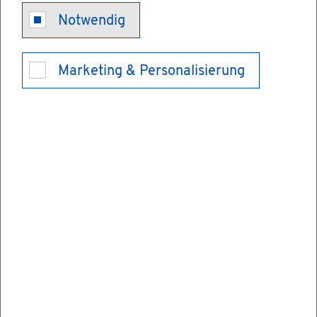
Fahr­ten­buch
Notwendig
für steu­er­li­che
Marketing & Personalisierung
Zwe­cke füh­
ren
Sie nut­zen ein Fahr­zeug im Rah­men Ihrer
ge­werb­li­chen,
selb­stän­di­gen oder
land- und forst­wirt­schaft­li­chen Tä­tig­keit?