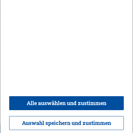
Orts­recht
In­halt
Im­pres­sum
Da­ten­schutz
Kon­takt & Öff­nungs­zei­ten
Bar­rie­re­frei­heit
Alle auswählen und zustimmen
© 2026 Ge­mein­de Bi­sin­gen,
Rea­li­sie­rung:
weber.​digital
Auswahl speichern und zustimmen