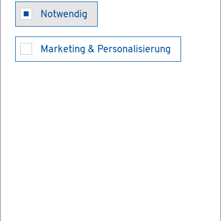
Er­zie­hung in
Notwendig
einem Heim
Marketing & Personalisierung
oder einer an­
de­ren be­treu­
ten Wohn­form
be­an­tra­gen