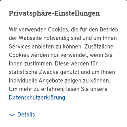
Menü
Privatsphäre-Einstellungen
Wir verwenden Cookies, die für den Betrieb
der Webseite notwendig sind und um Ihnen
Services anbieten zu können. Zusätzliche
Cookies werden nur verwendet, wenn Sie
Ser­vice
ihnen zustimmen. Diese werden für
Ver­wal­tung & Bür­ger­ser­vice
statistische Zwecke genutzt und um Ihnen
individuelle Angebote zeigen zu können.
Dienst­leis­tun­gen A-Z
Um mehr zu erfahren, lesen Sie unsere
Er­zie­hung in einem Heim oder einer an­de­ren
Datenschutzerklärung
.
be­treu­ten Wohn­form be­an­tra­gen
Details