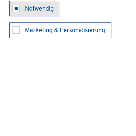
Ent­sor­gungs­
Notwendig
nach­weis Be­
Marketing & Personalisierung
stä­ti­gung
Wenn Sie ge­fähr­li­che Ab­fäl­le ver­wer­ten,
be­sei­ti­gen, sam­meln oder be­för­dern, un­
ter­liegt dies einem ab­fall­recht­li­chen Nach­
weis­ver­fah­ren.
Ver­pflich­tet hier­zu sind die Ab­fall­er­zeu­ger
sowie die Be­sit­zer, Be­för­de­rer, Samm­ler