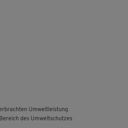
 er­brach­ten Um­welt­leis­tung
im Be­reich des Um­welt­schut­zes