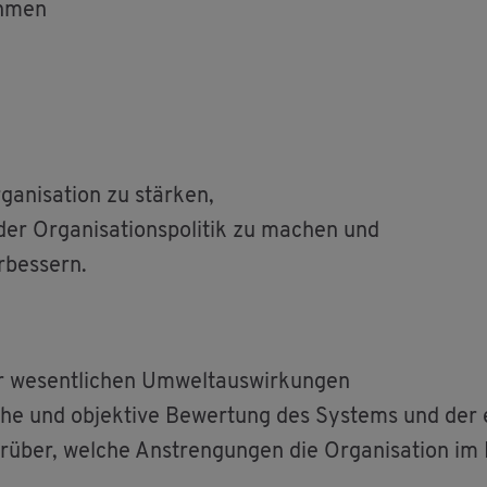
eh­men
a­ni­sa­ti­on zu stär­ken,
 Or­ga­ni­sa­ti­ons­po­li­tik zu ma­chen und
r­bes­sern.
r we­sent­li­chen Um­welt­aus­wir­kun­gen
i­sche und ob­jek­ti­ve Be­wer­tung des Sys­tems und der
 dar­über, wel­che An­stren­gun­gen die Or­ga­ni­sa­ti­on 