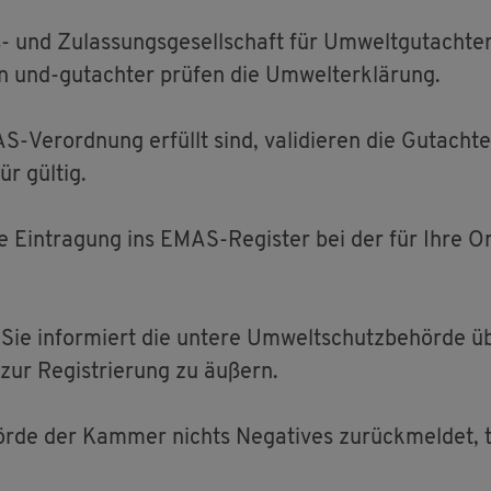
 und Zu­las­sungs­ge­sell­schaft für Um­welt­gut­ach­te
en und-gut­ach­ter prü­fen die Um­welt­er­klä­rung.
er­ord­nung er­füllt sind, va­li­die­ren die Gut­ach­te
ür gül­tig.
 Ein­tra­gung ins EMAS-Re­gis­ter bei der für Ihre Or­g
ie in­for­miert die un­te­re Um­welt­schutz­be­hör­de üb
zur Re­gis­trie­rung zu äu­ßern.
­de der Kam­mer nichts Ne­ga­ti­ves zu­rück­mel­det, te