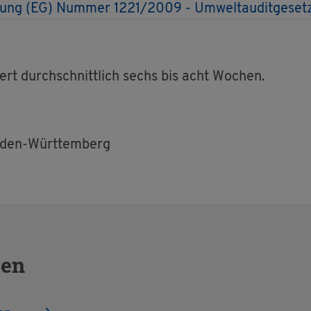
­nung (EG) Num­mer 1221/2009 - Um­welt­au­dit­ge­se
rt durch­schnitt­lich sechs bis acht Wo­chen.
Baden-Würt­tem­berg
gen