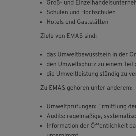
Groß- und Ein­zel­han­dels­un­ter­n
Schu­len und Hoch­schu­len
Ho­tels und Gast­stät­ten
Ziele von EMAS sind:
das Um­welt­be­wusst­sein in der Or­g
den Um­welt­schutz zu einem Teil der
die Um­welt­leis­tung stän­dig zu ve
Zu EMAS ge­hö­ren unter an­de­rem:
Um­welt­prü­fun­gen: Er­mitt­lung de
Au­dits: re­gel­mä­ßi­ge, sys­te­ma­t
In­for­ma­ti­on der Öf­fent­lich­keit