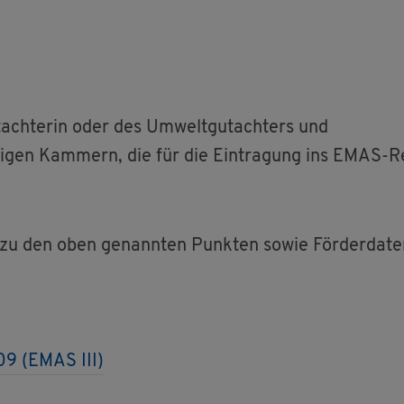
­ach­te­rin oder des Um­welt­gut­ach­ters und
di­gen Kam­mern, die für die Ein­tra­gung ins EMAS-Re­
­nen zu den oben ge­nann­ten Punk­ten sowie För­der­da
09 (EMAS III)