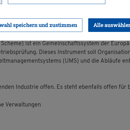
wahl speichern und zustimmen
Alle auswähle
e­me) ist ein Ge­mein­schafts­sys­tem der Eu­ro­päi
ebs­prü­fung. Die­ses In­stru­ment soll Or­ga­ni­sa­tio­
elt­ma­nage­ment­sys­tems (UMS) und die Ab­läu­fe e
­den In­dus­trie offen. Es steht eben­falls offen für be
he Ver­wal­tun­gen