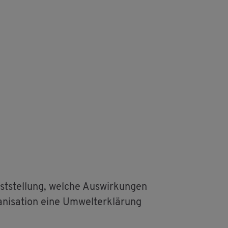
t­stel­lung, wel­che Aus­wir­kun­gen
ni­sa­ti­on eine Um­welt­er­klä­rung