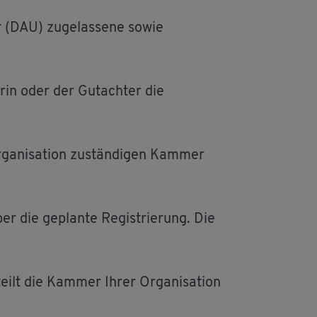
r (DAU) zu­ge­las­se­ne sowie
­rin oder der Gut­ach­ter die
a­ni­sa­ti­on zu­stän­di­gen Kam­mer
er die ge­plan­te Re­gis­trie­rung. Die
ilt die Kam­mer Ihrer Or­ga­ni­sa­ti­on