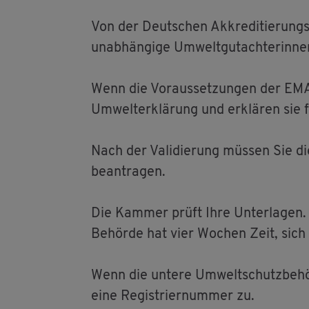
Von der Deut­schen Ak­kre­di­tie­rungs-
un­ab­hän­gi­ge Um­welt­gut­ach­te­rin­n
Wenn die Vor­aus­set­zun­gen der EMAS-V
Um­welt­er­klä­rung und er­klä­ren sie f
Nach der Va­li­die­rung müs­sen Sie die
be­an­tra­gen.
Die Kam­mer prüft Ihre Un­ter­la­gen. S
Be­hör­de hat vier Wo­chen Zeit, sich 
Wenn die un­te­re Um­welt­schutz­be­hör
eine Re­gis­trier­num­mer zu.