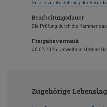
Ge­setz zur Aus­füh­rung der Ver­ord
Be­ar­bei­tungs­dau­er
Die Prü­fung durch die Kam­mer dau­e
Frei­ga­be­ver­merk
06.07.2026 Um­welt­mi­nis­te­ri­um 
Zu­ge­hö­ri­ge Le­bens­la­