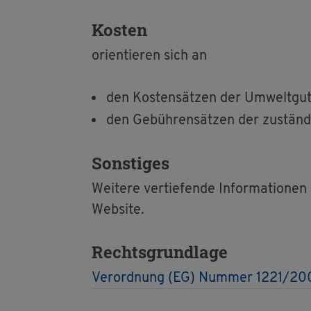
Kos­ten
ori­en­tie­ren sich an
den Kos­ten­sät­zen der Um­welt­gut
den Ge­büh­ren­sät­zen der zu­stän­
Sons­ti­ges
Wei­te­re ver­tie­fen­de In­for­ma­tio
Web­site.
Rechts­grund­la­ge
Ver­ord­nung (EG) Num­mer 1221/20