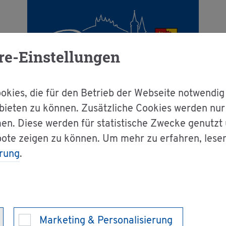
re-Einstellungen
kies, die für den Betrieb der Webseite notwendig
bieten zu können. Zusätzliche Cookies werden nu
en. Diese werden für statistische Zwecke genutzt
g & Bür­ger­ser­vice
Dienst­leis­tun­gen A-Z
bote zeigen zu können. Um mehr zu erfahren, lese
rung
.
e be­an­tra­gen
s­trie­rung und A
Marketing & Personalisierung