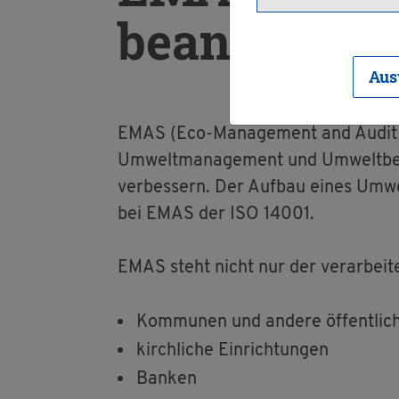
be­an­tra­gen
Aus
EMAS (Eco-Ma­nage­ment and Audit Sch
Um­welt­ma­nage­ment und Um­welt­be­tri
ver­bes­sern. Der Auf­bau eines Um­w
bei EMAS der ISO 14001.
EMAS steht nicht nur der ver­ar­bei­ten
Kom­mu­nen und an­de­re öf­fent­li­c
kirch­li­che Ein­rich­tun­gen
Ban­ken