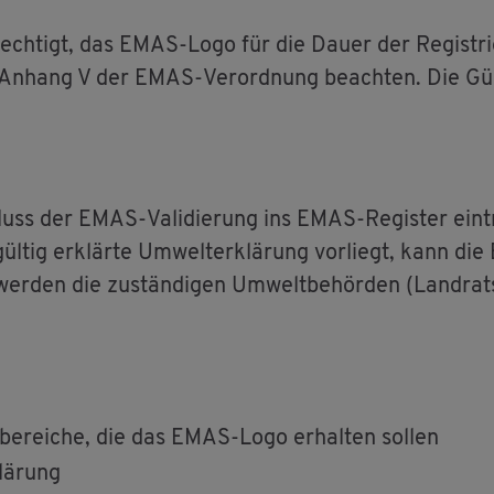
­rech­tigt, das EMAS-Logo für die Dauer der Re­gis­tri
An­hang V der EMAS-Ver­ord­nung be­ach­ten. Die Gül­t
luss der EMAS-Va­li­die­rung ins EMAS-Re­gis­ter ein­t
 gül­tig er­klär­te Um­welt­er­klä­rung vor­liegt, kann di
er­den die zu­stän­di­gen Um­welt­be­hör­den (Land­rats
be­rei­che, die das EMAS-Logo er­hal­ten sol­len
klä­rung