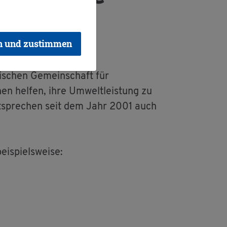
n und zustimmen
­schen Ge­mein­schaft für
nen hel­fen, ihre Um­welt­leis­tung zu
nt­spre­chen seit dem Jahr 2001 auch
i­spiels­wei­se: