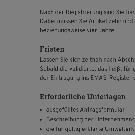
Nach der Re­gis­trie­rung sind Sie be
Dabei müs­sen Sie Ar­ti­kel zehn und 
be­zie­hungs­wei­se vier Jahre.
Fris­ten
Las­sen Sie sich zeit­nah nach Ab­sch
So­bald die va­li­dier­te, das heißt für
der Ein­tra­gung ins EMAS-Re­gis­ter w
Er­for­der­li­che Un­ter­la­gen
aus­ge­füll­tes An­trags­for­mu­lar
Be­schrei­bung der Un­ter­neh­mens­
die für gül­tig er­klär­te Um­welt­er­