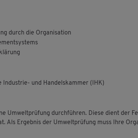
g durch die Or­ga­ni­sa­ti­on
e­ment­sys­tems
­klä­rung
i­ge In­dus­trie- und Han­dels­kam­mer (IHK)
ine Um­welt­prü­fung durch­füh­ren. Diese dient der Fes
at. Als Er­geb­nis der Um­welt­prü­fung muss Ihre Or­ga­