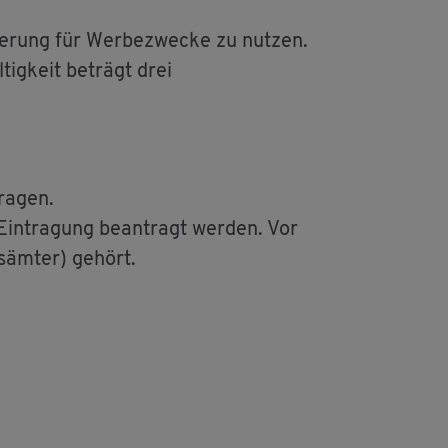
e­rung für Wer­be­zwe­cke zu nut­zen.
ig­keit be­trägt drei
ra­gen.
e Ein­tra­gung be­an­tragt wer­den. Vor
­äm­ter) ge­hört.