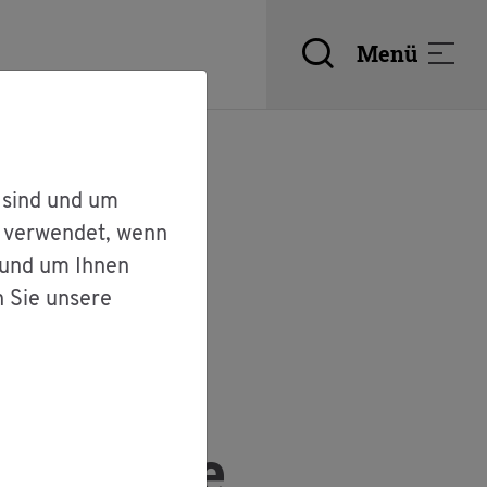
Menü
 sind und um
r verwendet, wenn
 und um Ihnen
n Sie unsere
uf­nah­me