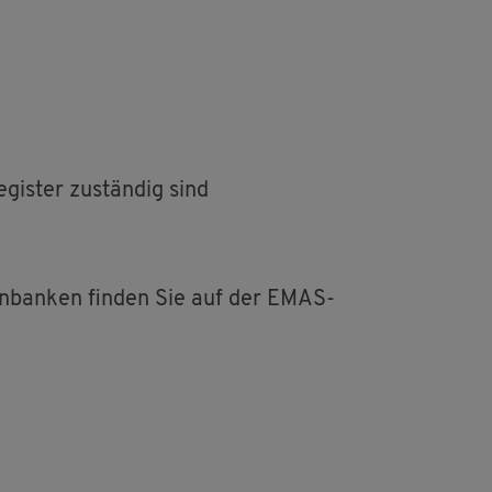
gis­ter zu­stän­dig sind
­ten­ban­ken fin­den Sie auf der EMAS-