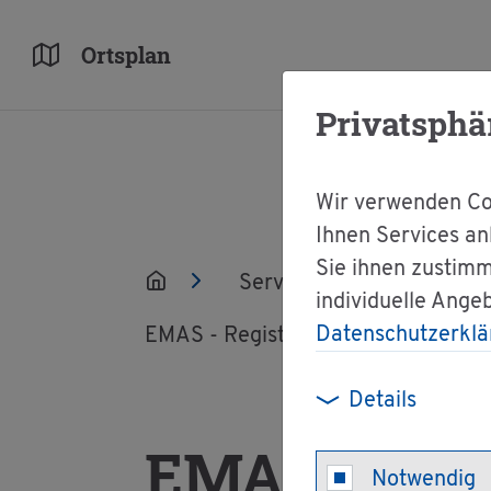
Orts­plan
Privatsphä
Wir verwenden Coo
Ihnen Services an
Sie ihnen zustimm
Ser­vice
Ver­wal­tun
individuelle Ange
Datenschutzerklä
EMAS - Re­gis­trie­rung und Auf­nah­m
Details
EMAS - Re­gi
Notwendig