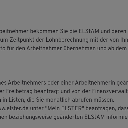
­beit­neh­mer be­kom­men Sie die EL­S­tAM und deren Gü
e zum Zeit­punkt der Lohn­be­rech­nung mit der von Ih
to für den Ar­beit­neh­mer über­neh­men und ab dem Gü
es Ar­beit­neh­mers oder einer Ar­beit­neh­me­rin ge­ä
rer Frei­be­trag be­an­tragt und von der Fi­nanz­ver­wal
in Lis­ten, die Sie mo­nat­lich ab­ru­fen müs­sen.
www.​elster.​de unter "Mein ELS­TER" be­an­tra­gen, dass
en be­zie­hungs­wei­se ge­än­der­ten EL­S­tAM in­for­mie