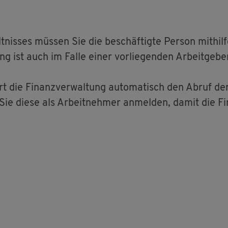
t­nis­ses müs­sen Sie die be­schäf­tig­te Per­son mit­hi
 ist auch im Falle einer vor­lie­gen­den Ar­beit­ge­be­r­
rrt die Fi­nanz­ver­wal­tung au­to­ma­tisch den Abruf d
Sie diese als Ar­beit­neh­mer an­mel­den, damit die Fi­