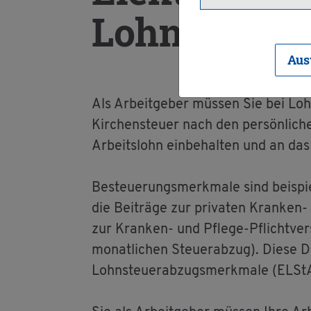
Lohn­steu­er­
Aus
Als Ar­beit­ge­ber müs­sen Sie bei Lohn­
Kir­chen­steu­er nach den per­sön­li­c
Ar­beits­lohn ein­be­hal­ten und an das 
Be­steue­rungs­merk­ma­le sind bei­spiels
die Bei­trä­ge zur pri­va­ten Kran­ken- 
zur Kran­ken- und Pfle­ge-Pflicht­ver­s
mo­nat­li­chen Steu­er­ab­zug). Diese D
Lohn­steu­er­ab­zugs­merk­ma­le (EL­S­t