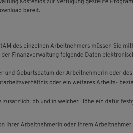
wal­tung kos­ten­los zur Ver­fü­gung ge­stell­te Pro­
own­load be­reit.
­tAM des ein­zel­nen Ar­beit­neh­mers müs­sen Sie mit­
über der Fi­nanz­ver­wal­tung fol­gen­de Daten elek­tro­nis
um­mer und Ge­burts­da­tum der Ar­beit­neh­me­rin oder de
­beits­ver­hält­nis oder ein wei­te­res Ar­beits- be­zie
s zu­sätz­lich: ob und in wel­cher Höhe ein dafür fest­ge­
von Ihrer Ar­beit­neh­me­rin oder Ihrem Ar­beit­neh­mer.