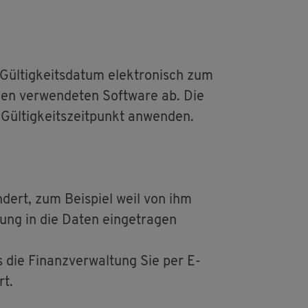
l­tig­keits­da­tum elek­tro­nisch zum
nen ver­wen­de­ten Soft­ware ab. Die
l­tig­keits­zeit­punkt an­wen­den.
n­dert, zum Bei­spiel weil von ihm
­tung in die Daten ein­ge­tra­gen
 die Fi­nanz­ver­wal­tung Sie per E-
rt.