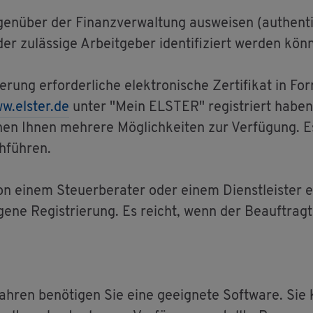
en­über der Fi­nanz­ver­wal­tung aus­wei­sen (au­then­ti­
er zu­läs­si­ge Ar­beit­ge­ber iden­ti­fi­ziert wer­den 
zie­rung er­for­der­li­che elek­tro­ni­sche Zer­ti­fi­kat i
w.​elster.​de
unter "Mein ELS­TER" re­gis­triert haben.
 Ihnen meh­re­re Mög­lich­kei­ten zur Ver­fü­gung. Es 
ch­füh­ren.
n einem Steu­er­be­ra­ter oder einem Dienst­leis­ter er
ge­ne Re­gis­trie­rung. Es reicht, wenn der Be­auf­trag­te 
­ren be­nö­ti­gen Sie eine ge­eig­ne­te Soft­ware. Sie 