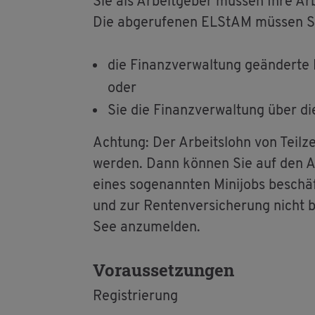
Sie als Ar­beit­ge­ber müs­sen Ihre Ar
Die ab­ge­ru­fe­nen EL­S­tAM müs­sen 
die Fi­nanz­ver­wal­tung ge­än­der­t
oder
Sie die Fi­nanz­ver­wal­tung über die
Ach­tung: Der Ar­beits­lohn von Teil­ze
wer­den. Dann kön­nen Sie auf den Ab
eines so­ge­nann­ten Mi­ni­jobs be­schä
und zur Ren­ten­ver­si­che­rung nicht
See an­zu­mel­den.
Vor­aus­set­zun­gen
Re­gis­trie­rung