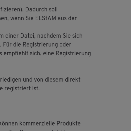
fi­zie­ren). Da­durch soll
kön­nen, wenn Sie EL­S­tAM aus der
n Form einer Datei, nach­dem Sie sich
 Für die Re­gis­trie­rung oder
emp­fiehlt sich, eine Re­gis­trie­rung
­le­di­gen und von die­sem di­rekt
re­gis­triert ist.
kön­nen kom­mer­zi­el­le Pro­duk­te