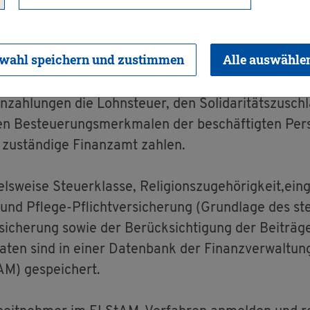
ab­zugs­merk­ma­le 
wahl speichern und zustimmen
Alle auswähle
zah­lun­gen die Lohn­steu­er, den So­li­da­ri­täts­zu­sch
hen Be­steue­rungs­merk­ma­len der be­schäf­tig­ten Per
zu­stän­di­ge Fi­nanz­amt zah­len.
­wei­se Steu­er­klas­se, Re­li­gi­ons­zu­ge­hö­rig­keit,ei
und Pfle­ge-Pflicht­ver­si­che­rung (Grund­la­ge des steu
i­che­rung sowie der Be­rück­sich­ti­gung der Bei­trä­g
aten sind in einer Da­ten­bank der Fi­nanz­ver­wal­tung
AM) ge­spei­chert.