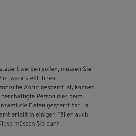
steu­ert wer­den sol­len, müs­sen Sie
 Soft­ware stellt Ihnen
ro­ni­sche Abruf ge­sperrt ist, kön­nen
 be­schäf­tig­te Per­son dies beim
nanz­amt die Daten ge­sperrt hat. In
mt er­teilt in ei­ni­gen Fäl­len auch
. Diese müs­sen Sie dann