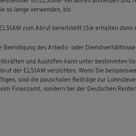
­beit­neh­mer im EL­S­tAM-Ver­fah­ren an­mel­den und re
Sie so lange ver­wen­den, bis
e EL­S­tAM zum Abruf be­reit­stellt (Sie er­hal­ten dann
 Be­en­di­gung des Ar­beits- oder Dienst­ver­hält­nis­ses
it­kräf­ten und Aus­hil­fen kann unter be­stimm­ten Vor
ruf der EL­S­tAM ver­zich­ten. Wenn Sie bei­spiels­we
f­ti­gen, sind die pau­scha­len Bei­trä­ge zur Lohn­steu­
 beim Fi­nanz­amt, son­dern bei der Deut­schen Ren­te