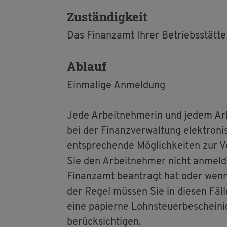
Zu­stän­dig­keit
Das Fi­nanz­amt Ihrer Be­triebs­stät­te
Ab­lauf
Ein­ma­li­ge An­mel­dung
Jede Ar­beit­neh­me­rin und jedem Ar­b
bei der Fi­nanz­ver­wal­tung elek­tro­n
ent­spre­chen­de Mög­lich­kei­ten zur V
Sie den Ar­beit­neh­mer nicht an­mel­d
Fi­nanz­amt be­an­tragt hat oder wenn 
der Regel müs­sen Sie in die­sen Fäl­le
eine pa­pier­ne Lohn­steu­er­be­schei­
be­rück­sich­ti­gen.