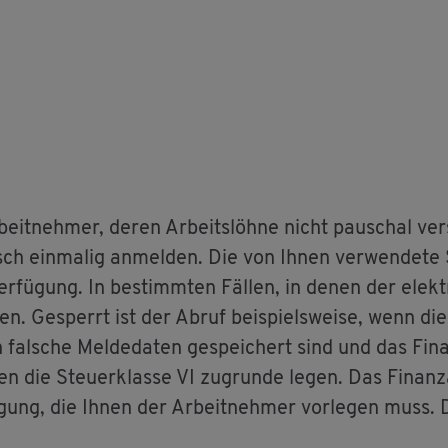
eit­neh­mer, deren Ar­beits­löh­ne nicht pau­schal ver­
isch ein­ma­lig an­mel­den. Die von Ihnen ver­wen­de­te
er­fü­gung. In be­stimm­ten Fäl­len, in denen der elek­t
en. Ge­sperrt ist der Abruf bei­spiels­wei­se, wenn die
fal­sche Mel­de­da­ten ge­spei­chert sind und das Fi­
n die Steu­er­klas­se VI zu­grun­de legen. Das Fi­nanz­a
ni­gung, die Ihnen der Ar­beit­neh­mer vor­le­gen muss