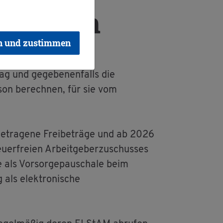
ab­ru­fen
n und zustimmen
lag und ge­ge­be­nen­falls die
­son be­rech­nen, für sie vom
n­ge­tra­ge­ne Frei­be­trä­ge und ab 2026
­er­frei­en Ar­beit­ge­ber­zu­schus­ses
e als Vor­sor­ge­pau­scha­le beim
 als elek­tro­ni­sche