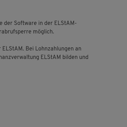
l­fe der Soft­ware in der EL­S­tAM-
ab­ruf­sper­re mög­lich.
er EL­S­tAM. Bei Lohn­zah­lun­gen an
nanz­ver­wal­tung EL­S­tAM bil­den und