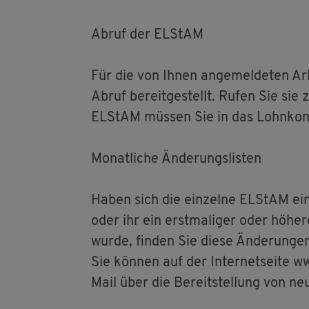
Abruf der EL­S­tAM
Für die von Ihnen an­ge­mel­de­ten Ar
Abruf be­reit­ge­stellt. Rufen Sie si
EL­S­tAM müs­sen Sie in das Lohn­kon­
Mo­nat­li­che Än­de­rungs­lis­ten
Haben sich die ein­zel­ne EL­S­tAM ein
oder ihr ein erst­ma­li­ger oder hö­he­
wurde, fin­den Sie diese Än­de­run­gen 
Sie kön­nen auf der In­ter­net­sei­te 
Mail über die Be­reit­stel­lung von neu