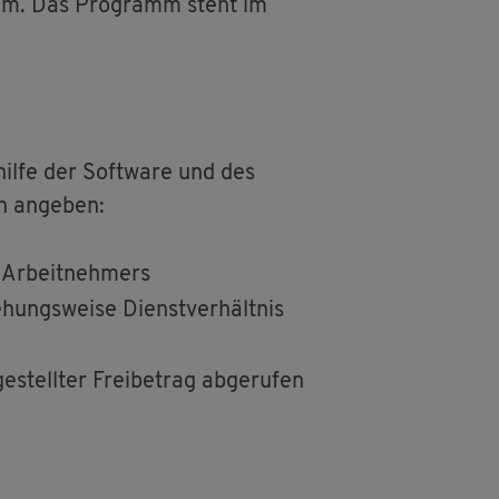
gramm. Das Pro­gramm steht im
hil­fe der Soft­ware und des
ch an­ge­ben:
s Ar­beit­neh­mers
­hungs­wei­se Dienst­ver­hält­nis
stell­ter Frei­be­trag ab­ge­ru­fen