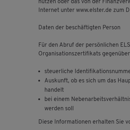
nut­zen oder das von der Fi­nanz­ver­
In­ter­net unter www.​elster.​de zum D
Daten der be­schäf­tig­ten Per­son
Für den Abruf der per­sön­li­chen EL­S
Or­ga­ni­sa­ti­ons­zer­ti­fi­kats ge­gen­
steu­er­li­che Iden­ti­fi­ka­ti­ons­n
Aus­kunft, ob es sich um das Haupt­ar
han­delt
bei einem Ne­ben­ar­beits­ver­hält­ni
wer­den soll
Diese In­for­ma­tio­nen er­hal­ten Sie 