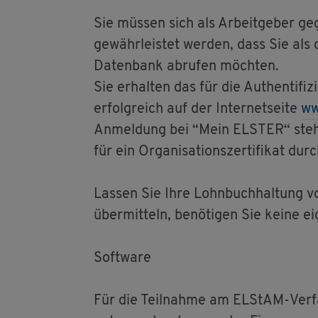
Sie müs­sen sich als Ar­beit­ge­ber ge­g
ge­währ­leis­tet wer­den, dass Sie als d
Da­ten­bank ab­ru­fen möch­ten.
Sie er­hal­ten das für die Au­then­ti­fi­
er­folg­reich auf der In­ter­net­sei­te
ww
An­mel­dung bei “Mein ELS­TER“ ste­hen
für ein Or­ga­ni­sa­ti­ons­zer­ti­fi­kat dur
Las­sen Sie Ihre Lohn­buch­hal­tung vo
über­mit­teln, be­nö­ti­gen Sie keine ei­
Soft­ware
Für die Teil­nah­me am EL­S­tAM-Ver­fah