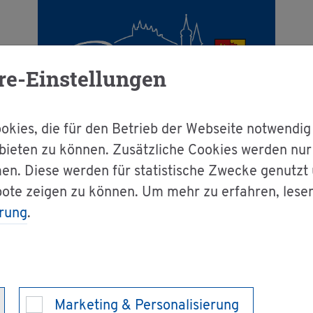
re-Einstellungen
kies, die für den Betrieb der Webseite notwendig
bieten zu können. Zusätzliche Cookies werden nu
en. Diese werden für statistische Zwecke genutzt
g & Bür­ger­ser­vice
Dienst­leis­tun­gen A-Z
bote zeigen zu können. Um mehr zu erfahren, lese
rung
.
rk­ma­le ab­ru­fen
che
Marketing & Personalisierung