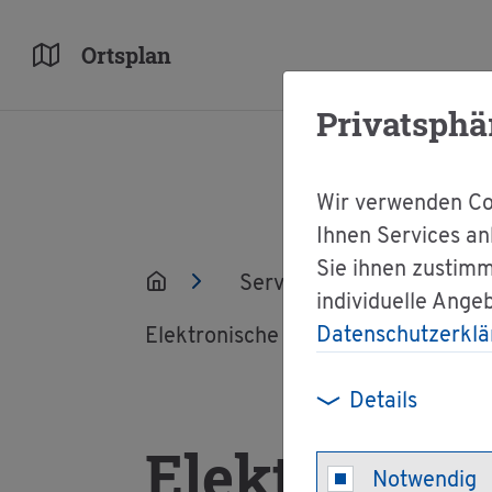
Orts­plan
Privatsphä
Wir verwenden Coo
Ihnen Services an
Sie ihnen zustimm
Ser­vice
Ver­wal­tun
individuelle Ange
Datenschutzerklä
Elek­tro­ni­sche Lohn­steu­er­ab­zugs­me
Details
Elek­tro­ni­s
Notwendig