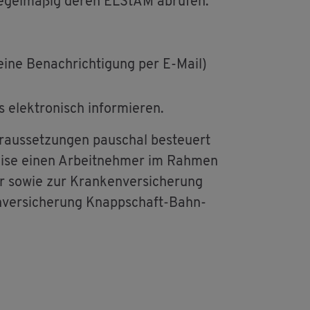
­gel­mä­ßig deren EL­S­tAM ab­ru­fen.
 eine Be­nach­rich­ti­gung per E-Mail)
 elek­tro­nisch in­for­mie­ren.
­aus­set­zun­gen pau­schal be­steu­ert
i­se einen Ar­beit­neh­mer im Rah­men
er sowie zur Kran­ken­ver­si­che­rung
n­ver­si­che­rung Knapp­schaft-Bahn-