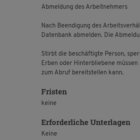
Ab­mel­dung des Ar­beit­neh­mers
Nach Be­en­di­gung des Ar­beits­ver­häl
Da­ten­bank ab­mel­den. Die Ab­mel­dung
Stirbt die be­schäf­tig­te Per­son, spe
Erben oder Hin­ter­blie­be­ne müs­sen 
zum Abruf be­reit­stel­len kann.
Fris­ten
keine
Er­for­der­li­che Un­ter­la­gen
Keine