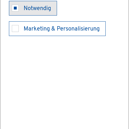
Ein­woh­ner­an­
Notwendig
trag stel­len
Marketing & Personalisierung
Sie möch­ten er­rei­chen, dass der Ge­mein­
de­rat Ihres Wohn­orts eine be­stimm­te An­
ge­le­gen­heit be­han­delt?
Für An­ge­le­gen­hei­ten aus dem Wir­kungs­
kreis der Ge­mein­de, für die der Ge­mein­de­
rat zu­stän­dig ist (zum Bei­spiel der Er­halt
eines Schwimm­bads, die Er­rich­tung eines
Kin­der­gar­tens), kön­nen Sie einen Ein­woh­